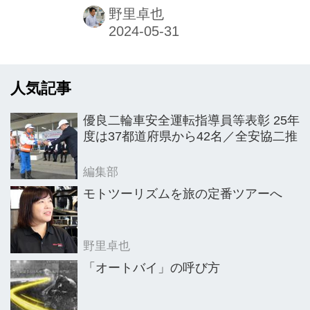
あらゆるサービスを提供する”をテーマ
野里卓也
に同社の信濃孝喜社長が出席し、現在
の二輪車業界への課題を解決するべ
く、自社のサービス拡充やアプリを活
人気記事
かした今後の取り組みなどを説明し
た。説明会の後日、信濃氏にサービス
優良二輪車安全運転指導員等表彰 25年
の詳細やアプリの概要などを聞いた。
度は37都道府県から42名／全安協二推
編集部
モトツーリズムを旅の定番ツアーへ
野里卓也
「オートバイ」の呼び方