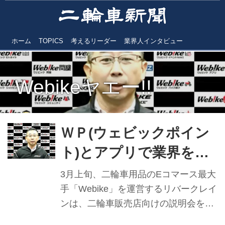
ホーム
TOPICS
考えるリーダー
業界人インタビュー
Webikeヤエー!!
ＷＰ(ウェビックポイン
ト)とアプリで業界を活
性化 Webike ㊤
3月上旬、二輪車用品のEコマース最大
手「Webike」を運営するリバークレイ
ンは、二輪車販売店向けの説明会をオ
ンラインで開催。“オートバイに関する