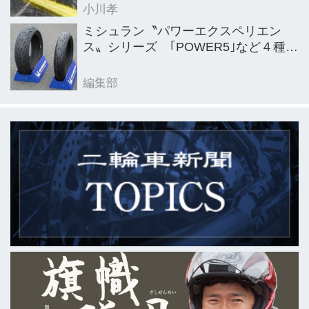
小川孝
ミシュラン〝パワーエクスペリエン
ス〟シリーズ ｢POWER5｣など４種を
新発売
編集部