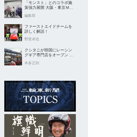
「モンスト」とのコラボ施
策強力展開 大阪・東京ＭＣ
ショー2026開催概要発表
編集部
ファーストエイドチームを
詳しく解説！
野里卓也
クシタニが韓国にレーシン
グギア専門店をオープン 今
後“日本のパッケージ”を各国
本多正則
に展開