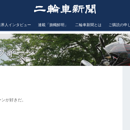
業界人インタビュー
連載「旗幟鮮明」
二輪車新聞とは
ご購読の申
クイーン
ーンが好きだ。