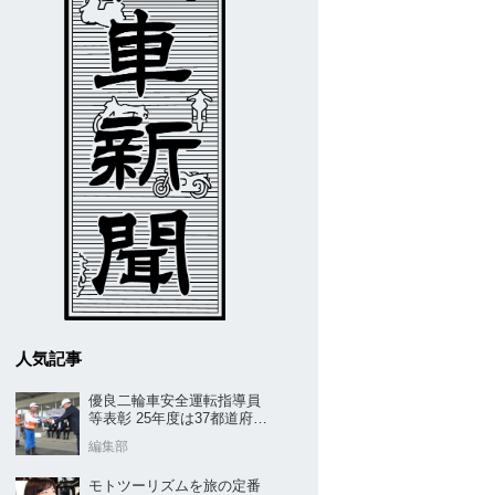
人気記事
優良二輪車安全運転指導員
等表彰 25年度は37都道府県
から42名／全安協二推
編集部
モトツーリズムを旅の定番