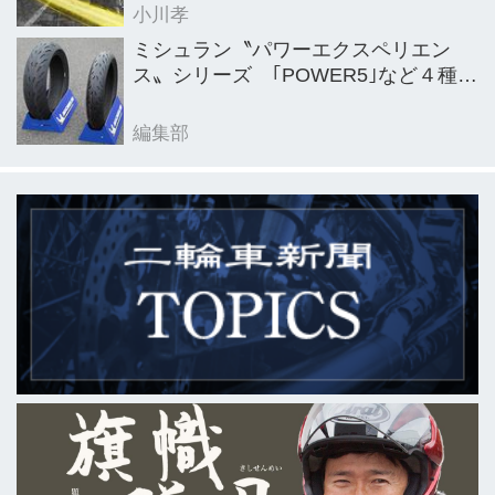
小川孝
ミシュラン〝パワーエクスペリエン
ス〟シリーズ ｢POWER5｣など４種を
新発売
編集部