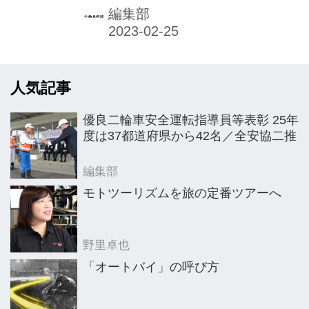
ベスパ（イタリア） 半導体不足が響
編集部
き、有力視していたGTS125および300
が入荷できなかったものの、他の車種
でカバー。結果として前年と同等の売
人気記事
り上げを確保できた。 目玉としたの
は、前年に引き続き各種キャンペー
優良二輪車安全運転指導員等表彰 25年
ン。そして著名アーティストとのコラ
度は37都道府県から42名／全安協二推
ボ商品「ジャスティン・ビーバー×ベ
スパ150」だ。「ここにフォーカスし
編集部
たことで（厳しい環境の中でも）結果
モトツーリズムを旅の定番ツアーへ
を出すことができた」と、ミクラウス
社長は語る。 販売店は21年の30店か
野里卓也
ら名古屋、神戸に1店ずつ...
「オートバイ」の呼び方