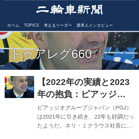
ホーム
TOPICS
考えるリーダー
業界人インタビュー
トゥアレグ660
【2022年の実績と2023
年の抱負：ピアッジオ
GJ】 幅広い商品群を武
ピアッジオグループジャパン（PGJ）
器に 好調続ける3ブラン
は2021年に引き続き、22年も好調だっ
たようだ。ネリ・ミクラウス社長に各
ド
ブランドの状況を聞いた。 ▼Vespa：