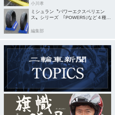
小川孝
ミシュラン〝パワーエクスペリエン
ス〟シリーズ ｢POWER5｣など４種を
新発売
編集部