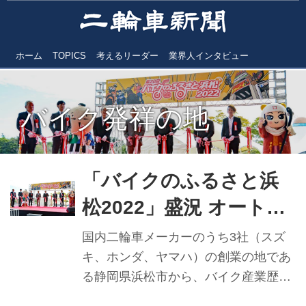
ホーム
TOPICS
考えるリーダー
業界人インタビュー
バイク発祥の地
「バイクのふるさと浜
松2022」盛況 オートレ
ース場を会場に全国へ発
国内二輪車メーカーのうち3社（スズ
信
キ、ホンダ、ヤマハ）の創業の地であ
る静岡県浜松市から、バイク産業歴
史、バイク文化を世界へ発信していく