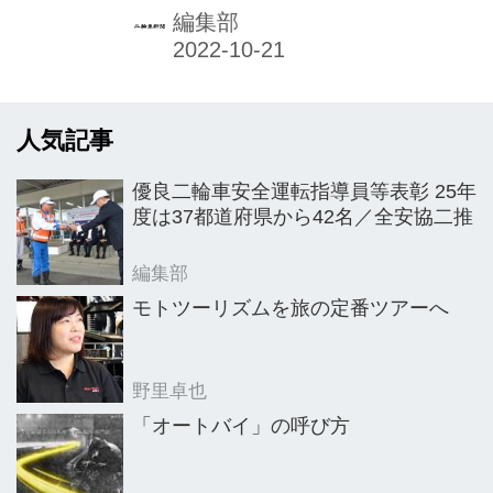
ことを目的に、恒例の二輪車イベント
編集部
「バイクのふるさと浜松2022」（浜松
市主催）が、10月15、16日の2日間開
かれた。3年ぶりの対面開催で、節目
人気記事
の第20回となった今回は、会場をこれ
までの浜松市総合産業展示館（浜松市
優良二輪車安全運転指導員等表彰 25年
東区）から、浜松オートレース場（浜
度は37都道府県から42名／全安協二推
松市中区）に変更して行われた。
編集部
モトツーリズムを旅の定番ツアーへ
野里卓也
「オートバイ」の呼び方