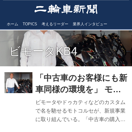
ホーム
TOPICS
考えるリーダー
業界人インタビュー
ビモータKB4
「中古車のお客様にも新
車同様の環境を」 モト
コルセ 代表取締役会
ビモータやドゥカティなどのカスタム
長 近藤伸氏
で名を馳せるモトコルセが、新規事業
に取り組んでいる。「中古車の購入を
目的としたお客様と中古車が主役」の