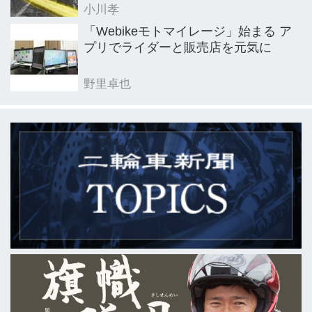
小川孝
「Webikeモトマイレージ」始まる ア
プリでライダーと販売店を元気に
野里卓也