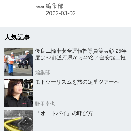
中古車専売店と打ち出し、1月15日に
編集部
オープンさせたボルゴパニガーレだ。
中古車が主役と強調する真意は何か。
そして2006年から輸入代理店として取
人気記事
り扱ってきたビモータを、今後は一デ
ィーラーとして販売する。その意気込
優良二輪車安全運転指導員等表彰 25年
みも会長の近藤伸氏に聞いた。
度は37都道府県から42名／全安協二推
"BORGO PANIGALE”誕生 神奈川県厚
木市にある本店モトコルセ・ムゼオ。
編集部
その一角にドゥカティを主とした中古
モトツーリズムを旅の定番ツアーへ
車専売店「ボルゴパニガーレ」が誕生
した。黒く光る床面に赤い車体が居並
野里卓也
ぶ。真っ白な壁面も光沢あるもの
「オートバイ」の呼び方
で、...