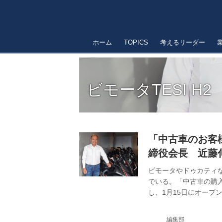
ホーム
TOPICS
考えるリーダー
ビモータTESI H2
「中古車のお客
締役会長 近藤
ビモータやドゥカティ
でいる。「中古車の購
し、1月15日にオー
か。そして2006年か
ーとして販売する。その意
編集部