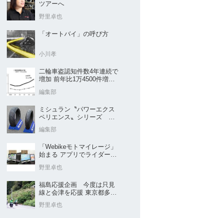
ツアーへ
野里卓也
「オートバイ」の呼び方
小川孝
二輪車盗認知件数4年連続で
増加 前年比1万4500件増／
警察庁まとめ
編集部
ミシュラン〝パワーエクス
ペリエンス〟シリーズ
｢POWER5｣など４種を新発
編集部
売
「Webikeモトマイレージ」
始まる アプリでライダーと
販売店を元気に
野里卓也
福島応援企画 今度は只見
線と会津を応援 東京都多摩
市の販売店 ヤングオート
野里卓也