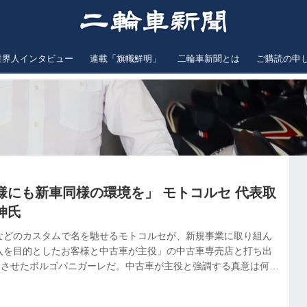
業界人インタビュー
連載「旗幟鮮明」
二輪車新聞とは
ご購読の申
様にも新車同様の環境を」 モトコルセ 代表取
伸氏
などのカスタムで名を馳せるモトコルセが、新規事業に取り組ん
入を目的としたお客様と中古車が主役」の中古車専売店と打ち出
プンさせたボルゴパニガーレだ。中古車が主役と強調する真意は何
ら輸入代理店として取り扱ってきたビモータを、今後は一ディーラ
気込みも会長の近藤伸氏に聞いた。 "BORGO PANIGALE”誕