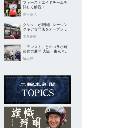
ファーストエイドチームを
詳しく解説！
野里卓也
クシタニが韓国にレーシン
グギア専門店をオープン 今
後“日本のパッケージ”を各国
本多正則
に展開
「モンスト」とのコラボ施
策強力展開 大阪・東京ＭＣ
ショー2026開催概要発表
編集部