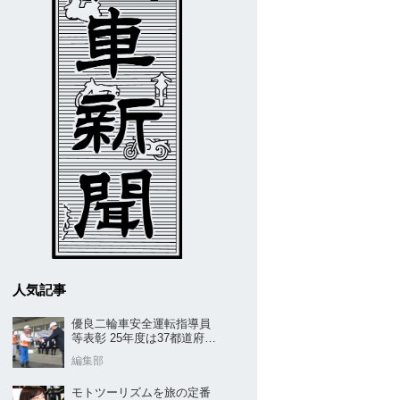
人気記事
優良二輪車安全運転指導員
等表彰 25年度は37都道府県
から42名／全安協二推
編集部
モトツーリズムを旅の定番