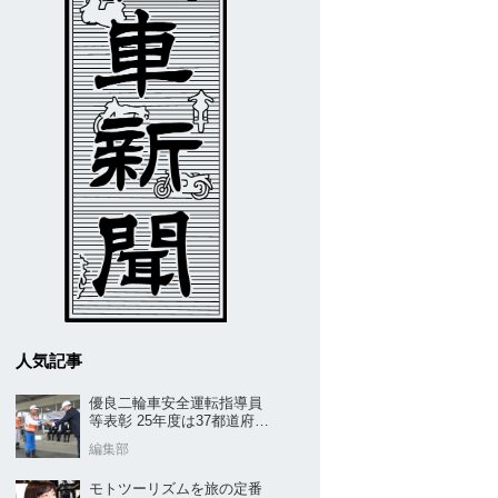
人気記事
優良二輪車安全運転指導員
等表彰 25年度は37都道府県
から42名／全安協二推
編集部
モトツーリズムを旅の定番