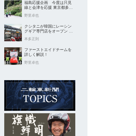
福島応援企画 今度は只見
線と会津を応援 東京都多摩
市の販売店 ヤングオート
野里卓也
クシタニが韓国にレーシン
グギア専門店をオープン 今
後“日本のパッケージ”を各国
本多正則
に展開
ファーストエイドチームを
詳しく解説！
野里卓也