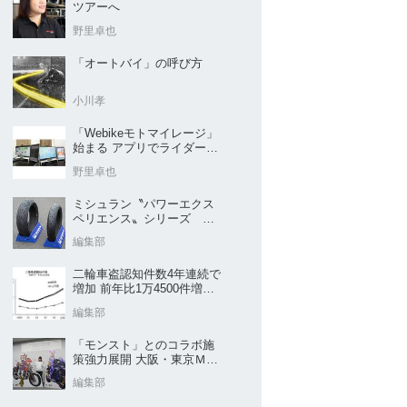
ツアーへ
野里卓也
「オートバイ」の呼び方
小川孝
「Webikeモトマイレージ」
始まる アプリでライダーと
販売店を元気に
野里卓也
ミシュラン〝パワーエクス
ペリエンス〟シリーズ
｢POWER5｣など４種を新発
編集部
売
二輪車盗認知件数4年連続で
増加 前年比1万4500件増／
警察庁まとめ
編集部
「モンスト」とのコラボ施
策強力展開 大阪・東京ＭＣ
ショー2026開催概要発表
編集部