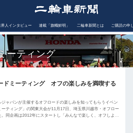
業界人インタビュー
連載「旗幟鮮明」
二輪車新聞とは
ご購読の申
ミーティング
ードミーティング オフの楽しみを満喫する
ルジャパンが主催するオフロードの楽しみを知ってもらうイベン
ーティング」の関東大会が11月17日、埼玉県川越市・オフロー
。同企画は2012年にスタートし「みんなで楽しく、オフしよ
れ、今回で19回目、延べ参加者は5000名を超え人気イベントに