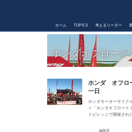
ホーム
TOPICS
考えるリーダー
ホンダオフロード
ホンダ オフロ
一日
ホンダモーターサイク
ト「ホンダオフロードミ
ドビレッジで開催された
う！」をテーマに開催さ
成長している。
編集部