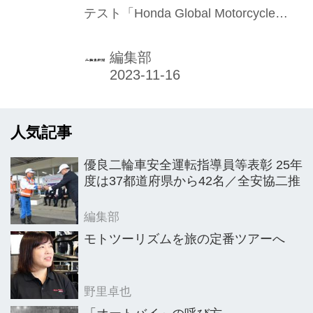
テスト「Honda Global Motorcycle
万人の中から代表23人
Technician Contest（ホンダ・グロー
が競う
バル・モーターサイクル・テクニシャ
編集部
ン・コンテスト）」の第1回大会が10
月８日、開催された。
人気記事
優良二輪車安全運転指導員等表彰 25年
度は37都道府県から42名／全安協二推
編集部
モトツーリズムを旅の定番ツアーへ
野里卓也