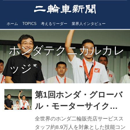
ホーム
TOPICS
考えるリーダー
業界人インタビュー
ホンダテクニカルカレ
ッジ
第1回ホンダ・グローバ
ル・モーターサイク
ル・テクニシャン・コ
全世界のホンダ二輪販売店サービスス
ンテスト開催 全世界8.9
タッフ約8.9万人を対象とした技能コン