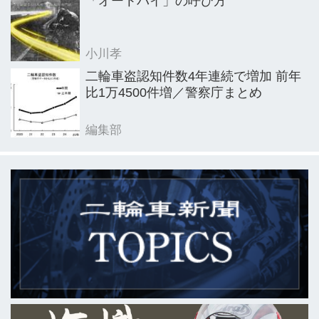
「オートバイ」の呼び方
小川孝
二輪車盗認知件数4年連続で増加 前年
比1万4500件増／警察庁まとめ
編集部