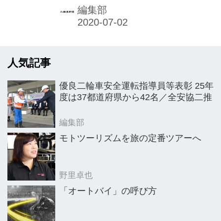
相談受付総件数5519件のうち、二輪車
編集部
に関する相談件数は355件で前年度比4
件＝1・1％減と、ほぼ例年並みの件数
となった。
人気記事
優良二輪車安全運転指導員等表彰 25年
度は37都道府県から42名／全安協二推
編集部
モトツーリズムを旅の定番ツアーへ
野里卓也
「オートバイ」の呼び方