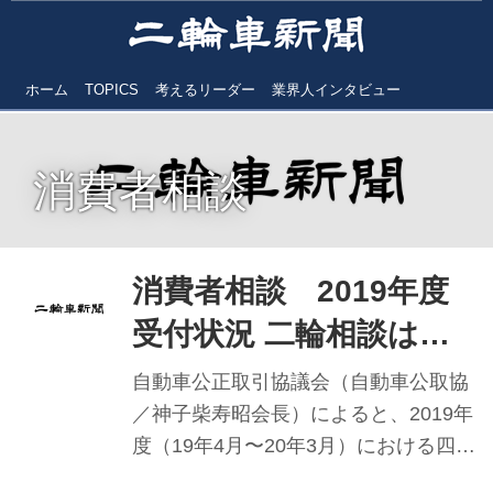
ホーム
TOPICS
考えるリーダー
業界人インタビュー
消費者相談
消費者相談 2019年度
受付状況 二輪相談は中
古車関係が依然6割強／
自動車公正取引協議会（自動車公取協
自動車公取協
／神子柴寿昭会長）によると、2019年
度（19年4月〜20年3月）における四輪
車関係・二輪車関係を合わせた消費者