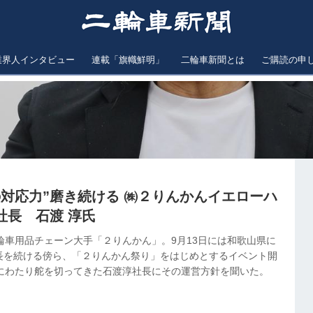
業界人インタビュー
連載「旗幟鮮明」
二輪車新聞とは
ご購読の申
の対応力”磨き続ける ㈱２りんかんイエローハ
社長 石渡 淳氏
輪車用品チェーン大手「２りんかん」。9月13日には和歌山県に
長を続ける傍ら、「２りんかん祭り」をはじめとするイベント開
年にわたり舵を切ってきた石渡淳社長にその運営方針を聞いた。