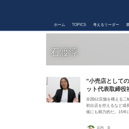
ホーム
TOPICS
考えるリーダー
石渡淳
”小売店として
ット代表取締役
全国62店舗を構える二
初出店を控えるなど成
催にも精力的だ。15
辻内 圭