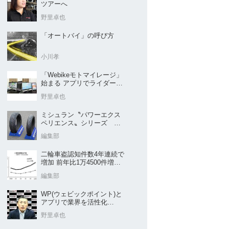
ツアーへ
野里卓也
「オートバイ」の呼び方
小川孝
「Webikeモトマイレージ」
始まる アプリでライダーと
販売店を元気に
野里卓也
ミシュラン〝パワーエクス
ペリエンス〟シリーズ
｢POWER5｣など４種を新発
編集部
売
二輪車盗認知件数4年連続で
増加 前年比1万4500件増／
警察庁まとめ
編集部
WP(ウェビックポイント)と
アプリで業界を活性化
Webike㊦
野里卓也