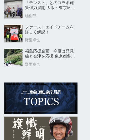
「モンスト」とのコラボ施
策強力展開 大阪・東京ＭＣ
ショー2026開催概要発表
編集部
ファーストエイドチームを
詳しく解説！
野里卓也
福島応援企画 今度は只見
線と会津を応援 東京都多摩
市の販売店 ヤングオート
野里卓也