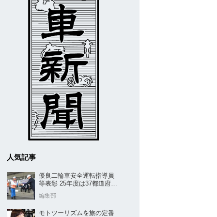
人気記事
優良二輪車安全運転指導員
等表彰 25年度は37都道府県
から42名／全安協二推
編集部
モトツーリズムを旅の定番