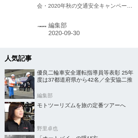
会・2020年秋の交通安全キャンペー
ン」を、政府らが実施する秋の全国交
通安全運動（9月21日〜30日）と連動
編集部
させてスタート。12月31日（木）まで
の3カ月以上にわたり展開する。
人気記事
優良二輪車安全運転指導員等表彰 25年
度は37都道府県から42名／全安協二推
編集部
モトツーリズムを旅の定番ツアーへ
野里卓也