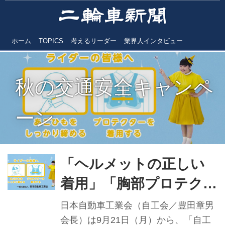
ホーム
TOPICS
考えるリーダー
業界人インタビュー
秋の交通安全キャンペ
ーン
「ヘルメットの正しい
着用」「胸部プロテクタ
ーの着用」 秋の交通安
日本自動車工業会（自工会／豊田章男
全キャンペーン／自工会
会長）は9月21日（月）から、「自工