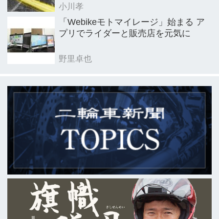
小川孝
「Webikeモトマイレージ」始まる ア
プリでライダーと販売店を元気に
野里卓也