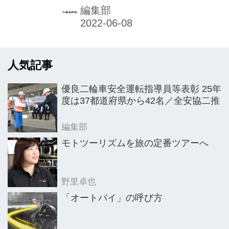
最も多い50万2497台を記録したが、こ
編集部
の20年間で最も低い水準となった。金
額ベースでは、前年比9・7％減の158
億6320万円となり、3年連続のマイナ
人気記事
スとなった。新型コロナウイルス感染
症拡大の影響による世界経済の減速や
優良二輪車安全運転指導員等表彰 25年
21年時における円高傾向などが影響し
度は37都道府県から42名／全安協二推
たものとみられる。
編集部
モトツーリズムを旅の定番ツアーへ
野里卓也
「オートバイ」の呼び方