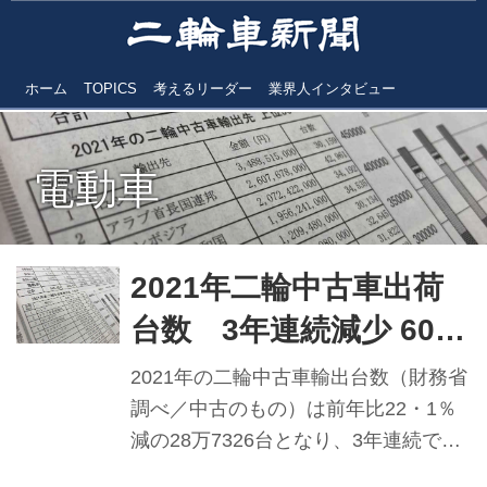
ホーム
TOPICS
考えるリーダー
業界人インタビュー
電動車
2021年二輪中古車出荷
台数 3年連続減少 60％
が50ccクラス 電動二
2021年の二輪中古車輸出台数（財務省
輪車が15％に急伸
調べ／中古のもの）は前年比22・1％
減の28万7326台となり、3年連続で減
少した。リーマンショック前の07年が