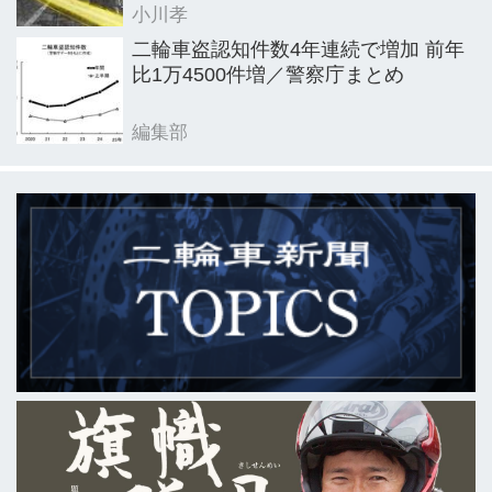
小川孝
二輪車盗認知件数4年連続で増加 前年
比1万4500件増／警察庁まとめ
編集部