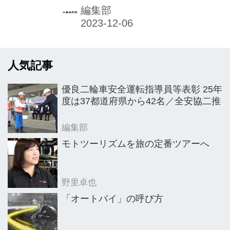
29日（水）に発売した。
編集部
人気記事
優良二輪車安全運転指導員等表彰 25年
度は37都道府県から42名／全安協二推
編集部
モトツーリズムを旅の定番ツアーへ
野里卓也
「オートバイ」の呼び方