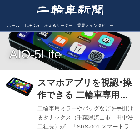
ホーム
TOPICS
考えるリーダー
業界人インタビュー
AIO-5Lite
スマホアプリを視認･操
作できる 二輪車専用ス
マートライドモニター
二輪車用ミラーやバッグなどを手掛け
AIO-5 Lite タナックス
るタナックス（千葉県流山市、田中浩
二社長）が、「SRS-001 スマートライ
から発売
ドモニター AIO-5 Lite」を発表。11月