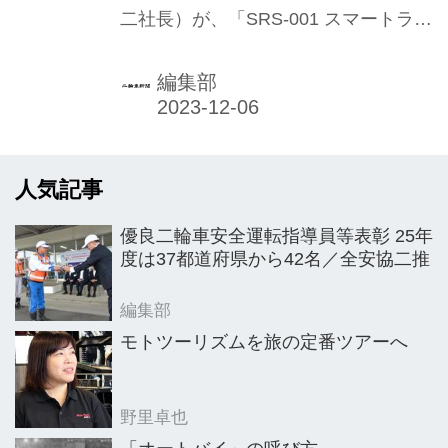
二社長）が、「SRS-001 スマートライ
から発売
ドモニター AIO-5 Lite」を発表。11月
29日（水）に発売した。
編集部
人気記事
優良二輪車安全運転指導員等表彰 25年
度は37都道府県から42名／全安協二推
編集部
モトツーリズムを旅の定番ツアーへ
野里卓也