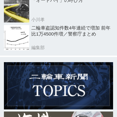
「オートバイ」の呼び方
小川孝
二輪車盗認知件数4年連続で増加 前年
比1万4500件増／警察庁まとめ
編集部