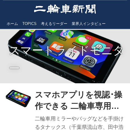
ホーム
TOPICS
考えるリーダー
業界人インタビュー
スマートライドモニタ
ー
スマホアプリを視認･操
作できる 二輪車専用ス
マートライドモニター
二輪車用ミラーやバッグなどを手掛け
AIO-5 Lite タナックス
るタナックス（千葉県流山市、田中浩