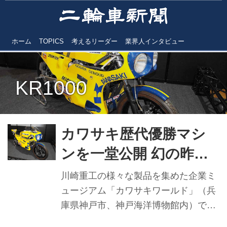
ホーム
TOPICS
考えるリーダー
業界人インタビュー
KR1000
カワサキ歴代優勝マシ
ンを一堂公開 幻の昨年8
耐参戦予定車も披露
川崎重工の様々な製品を集めた企業ミ
ュージアム「カワサキワールド」（兵
庫県神戸市、神戸海洋博物館内）で
は、例年人気のモーターサイクル企画