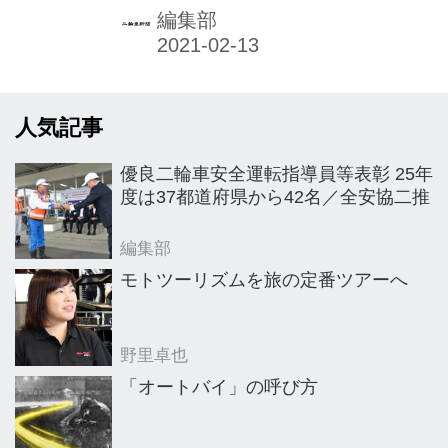
展を2月9日より開催し、広く話題を集
編集部
めている。開催期間は2月28日まで。
人気記事
優良二輪車安全運転指導員等表彰 25年
度は37都道府県から42名／全安協二推
編集部
モトツーリズムを旅の定番ツアーへ
野里卓也
「オートバイ」の呼び方