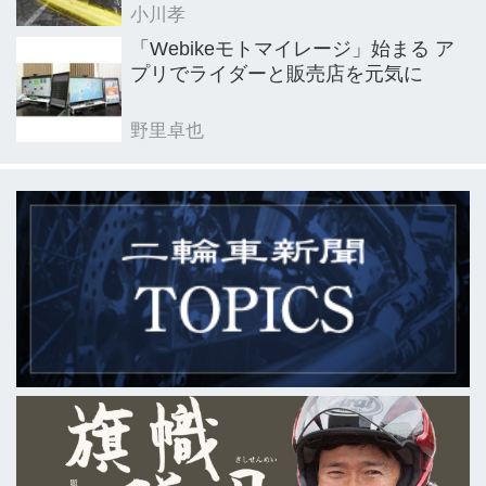
小川孝
「Webikeモトマイレージ」始まる ア
プリでライダーと販売店を元気に
野里卓也