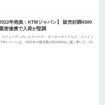
。 それでは同社が手掛ける3ブランドについて、22年の振り返
ていこう。 ▼KTM（オーストリア） 22年前半こそ資材や半導体
2022年抱負：KTMジャパン】 販売好調4300
の緊密連携で入荷が堅調
と、スウェーデンのハスクバーナ・モーターサイクルズ、スペイン
KTMジャパンは、2021年の販売数が約4300台に届く勢いだ（21