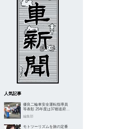
人気記事
優良二輪車安全運転指導員
等表彰 25年度は37都道府県
から42名／全安協二推
編集部
モトツーリズムを旅の定番