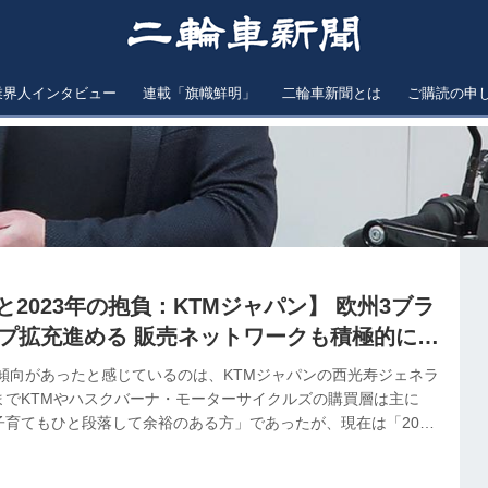
業界人インタビュー
連載「旗幟鮮明」
二輪車新聞とは
ご購読の申
績と2023年の抱負：KTMジャパン】 欧州3ブラ
ップ拡充進める 販売ネットワークも積極的に拡
た傾向があったと感じているのは、KTMジャパンの西光寿ジェネラ
までKTMやハスクバーナ・モーターサイクルズの購買層は主に
子育てもひと段落して余裕のある方」であったが、現在は「20代
スタグラムやユーチューブでツーリング風景を発信」しているとい
が新規ユーザーを獲得しているのでなく「900cc～1300ccク