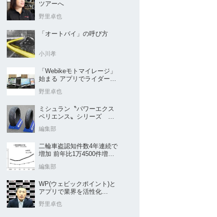
ツアーへ
野里卓也
「オートバイ」の呼び方
小川孝
「Webikeモトマイレージ」
始まる アプリでライダーと
販売店を元気に
野里卓也
ミシュラン〝パワーエクス
ペリエンス〟シリーズ
｢POWER5｣など４種を新発
編集部
売
二輪車盗認知件数4年連続で
増加 前年比1万4500件増／
警察庁まとめ
編集部
WP(ウェビックポイント)と
アプリで業界を活性化
Webike㊦
野里卓也