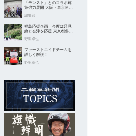
「モンスト」とのコラボ施
策強力展開 大阪・東京ＭＣ
ショー2026開催概要発表
編集部
福島応援企画 今度は只見
線と会津を応援 東京都多摩
市の販売店 ヤングオート
野里卓也
ファーストエイドチームを
詳しく解説！
野里卓也