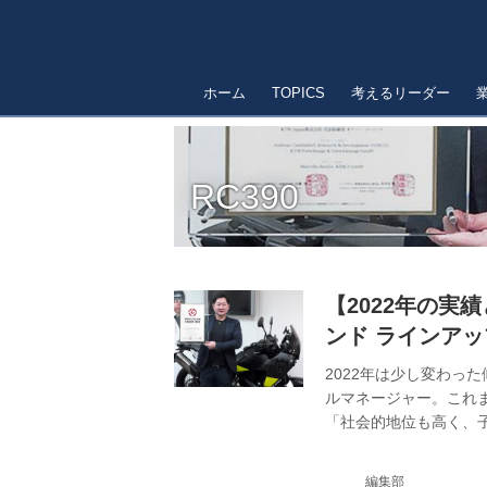
ホーム
TOPICS
考えるリーダー
RC390
【2022年の実
ンド ラインア
大
2022年は少し変わっ
ルマネージャー。これ
「社会的地位も高く、
や30代の方々がイン
う。しかも小排気量車だけ
編集部