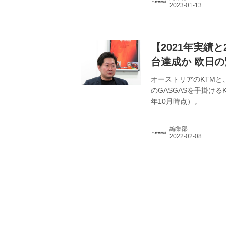
ラスが活況」とのことだ
りと23年の展望を聞い
の不足に悩まされ...
【2021年実績と
台達成か 欧日
オーストリアのKTM
のGASGASを手掛ける
年10月時点）。
編集部