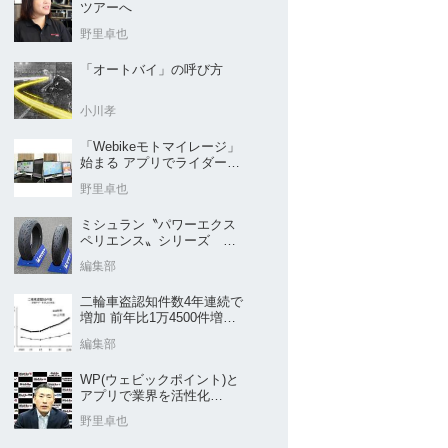
ツアーへ
野里卓也
「オートバイ」の呼び方
小川孝
「Webikeモトマイレージ」
始まる アプリでライダーと
販売店を元気に
野里卓也
ミシュラン〝パワーエクス
ペリエンス〟シリーズ
｢POWER5｣など４種を新発
編集部
売
二輪車盗認知件数4年連続で
増加 前年比1万4500件増／
警察庁まとめ
編集部
WP(ウェビックポイント)と
アプリで業界を活性化
Webike㊦
野里卓也