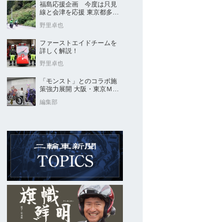
福島応援企画 今度は只見
線と会津を応援 東京都多摩
市の販売店 ヤングオート
野里卓也
ファーストエイドチームを
詳しく解説！
野里卓也
「モンスト」とのコラボ施
策強力展開 大阪・東京ＭＣ
ショー2026開催概要発表
編集部