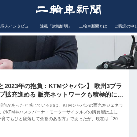
業界人インタビュー
連載「旗幟鮮明」
二輪車新聞とは
ご購読の申
績と2023年の抱負：KTMジャパン】 欧州3ブラ
ップ拡充進める 販売ネットワークも積極的に拡
た傾向があったと感じているのは、KTMジャパンの西光寿ジェネラ
までKTMやハスクバーナ・モーターサイクルズの購買層は主に
子育てもひと段落して余裕のある方」であったが、現在は「20代
スタグラムやユーチューブでツーリング風景を発信」しているとい
が新規ユーザーを獲得しているのでなく「900cc～1300ccク