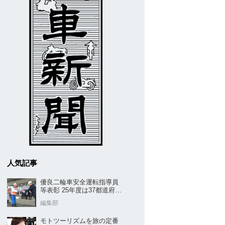
人気記事
優良二輪車安全運転指導員
等表彰 25年度は37都道府県
から42名／全安協二推
編集部
モトツーリズムを旅の定番