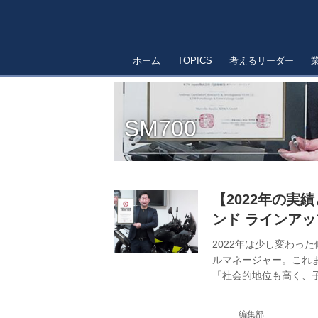
ホーム
TOPICS
考えるリーダー
SM700
【2022年の実
ンド ラインア
大
2022年は少し変わっ
ルマネージャー。これ
「社会的地位も高く、
や30代の方々がイン
う。しかも小排気量車だけ
編集部