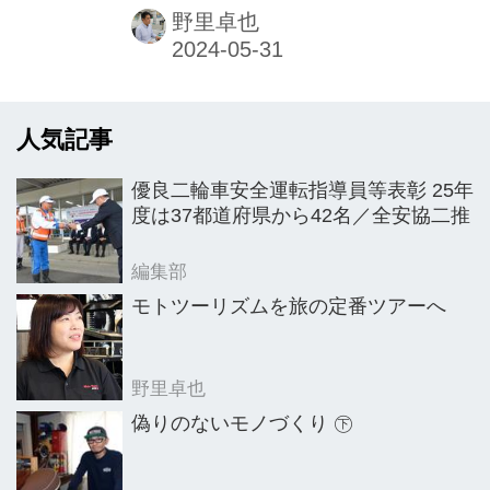
あらゆるサービスを提供する”をテーマ
野里卓也
に同社の信濃孝喜社長が出席し、現在
の二輪車業界への課題を解決するべ
く、自社のサービス拡充やアプリを活
人気記事
かした今後の取り組みなどを説明し
た。説明会の後日、信濃氏にサービス
優良二輪車安全運転指導員等表彰 25年
の詳細やアプリの概要などを聞いた。
度は37都道府県から42名／全安協二推
編集部
モトツーリズムを旅の定番ツアーへ
野里卓也
偽りのないモノづくり ㊦