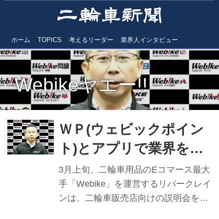
ホーム
TOPICS
考えるリーダー
業界人インタビュー
Webikeヤエー!!
ＷＰ(ウェビックポイン
ト)とアプリで業界を活
性化 Webike ㊤
3月上旬、二輪車用品のEコマース最大
手「Webike」を運営するリバークレイ
ンは、二輪車販売店向けの説明会をオ
ンラインで開催。“オートバイに関する