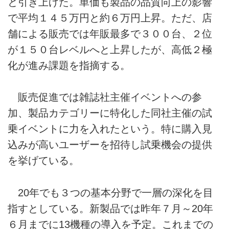
と引き上げた。単価も製品の品質向上の影響
で平均１４５万円と約６万円上昇。ただ、店
舗による販売では年販最多で３００台、２位
が１５０台レベルへと上昇したが、高低２極
化が進み課題を指摘する。
販売促進では雑誌社主催イベントへの参
加、製品カテゴリーに特化した同社主催の試
乗イベントに力を入れたという。特に購入見
込みが高いユーザーを招待し試乗機会の提供
を挙げている。
20年でも３つの基本分野で一層の深化を目
指すとしている。新製品では昨年７月～20年
６月までに13機種の導入を予定。これまでの