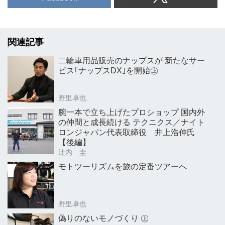
関連記事
二輪車用品販売のナップスが 新たなサー
ビス｢ナップスDX｣を開始㊤
野里卓也
腕一本で立ち上げたプロショップ 国内外
の仲間と成長続ける テクニクス／ナイト
ロンジャパン代表取締役 井上浩伸氏
【後編】
辻内 圭
モトツーリズムを旅の定番ツアーへ
野里卓也
偽りのないモノづくり ㊤