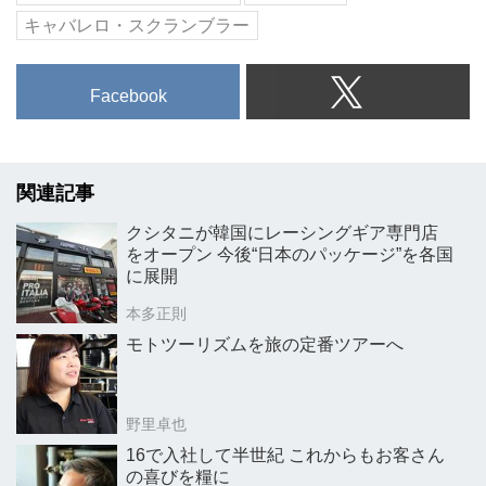
キャバレロ・スクランブラー
Facebook
関連記事
クシタニが韓国にレーシングギア専門店
をオープン 今後“日本のパッケージ”を各国
に展開
本多正則
モトツーリズムを旅の定番ツアーへ
野里卓也
16で入社して半世紀 これからもお客さん
の喜びを糧に