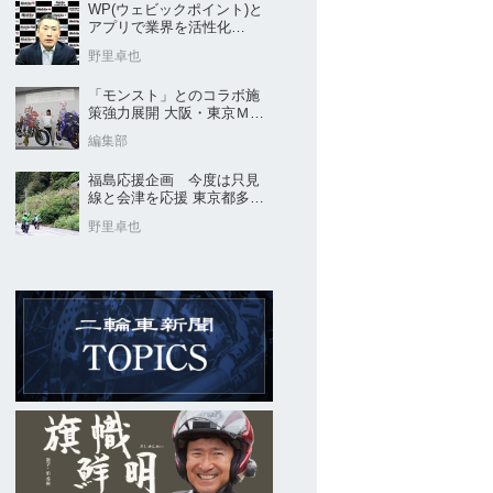
WP(ウェビックポイント)と
アプリで業界を活性化
Webike㊦
野里卓也
「モンスト」とのコラボ施
策強力展開 大阪・東京ＭＣ
ショー2026開催概要発表
編集部
福島応援企画 今度は只見
線と会津を応援 東京都多摩
市の販売店 ヤングオート
野里卓也