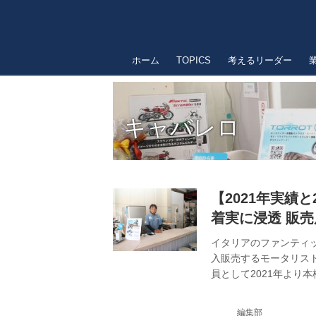
ホーム
TOPICS
考えるリーダー
キャバレロ
【2021年実績
着実に浸透 販
イタリアのファンティ
入販売するモータリス
員として2021年より
バイに乗れる環境づく
考えている」 独立した
編集部