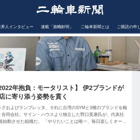
業界人インタビュー
連載「旗幟鮮明」
二輪車新聞とは
ご購読の申
と2022年抱負：モータリスト】 伊2ブランドが
売店に寄り添う姿勢を貫く
ックおよびランブレッタ、それに台湾のSYMと3種のブランドを輸
ト合同会社。サイン・ハウスより独立した野口英康氏が、代表社
本格始動させた組織だ。 「やりたいことは唯一、毎日楽しくオート
り。それをどういう風に実現できるのか、ということだけを日々
ことで決断が早くなった。10月には「カフェ＆バー モータリスト