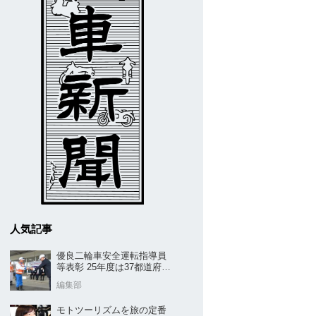
人気記事
優良二輪車安全運転指導員
等表彰 25年度は37都道府県
から42名／全安協二推
編集部
モトツーリズムを旅の定番