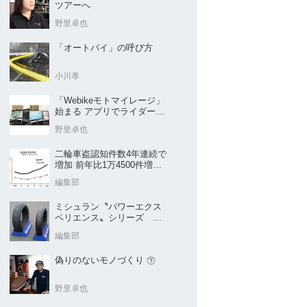
ツアーへ
野里卓也
「オートバイ」の呼び方
小川孝
「Webikeモトマイレージ」
始まる アプリでライダーと
販売店を元気に
野里卓也
二輪車盗認知件数4年連続で
増加 前年比1万4500件増／
警察庁まとめ
編集部
ミシュラン〝パワーエクス
ペリエンス〟シリーズ
｢POWER5｣など４種を新発
編集部
売
偽りのないモノづくり ㊦
野里卓也