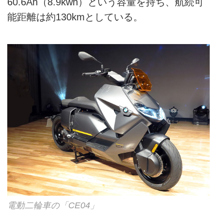
60.6Ah（8.9kwh）という容量を持ち、航続可
能距離は約130kmとしている。
電動二輪車の「CE04」