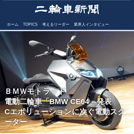
ホーム
TOPICS
考えるリーダー
業界人インタビュー
ＢＭＷモトラッド
電動二輪車「BMW CE04」発表
Cエボリューションに次ぐ電動スク
ーター