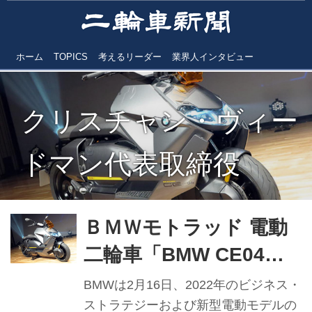
ホーム
TOPICS
考えるリーダー
業界人インタビュー
クリスチャン・ヴィー
ドマン代表取締役
ＢＭＷモトラッド 電動
二輪車「BMW CE04」
発表 Cエボリューショ
BMWは2月16日、2022年のビジネス・
ンに次ぐ電動スクータ
ストラテジーおよび新型電動モデルの