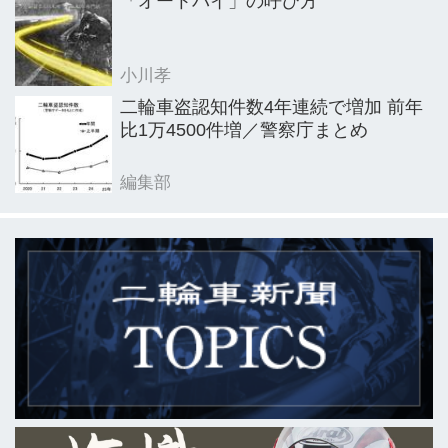
「オートバイ」の呼び方
小川孝
二輪車盗認知件数4年連続で増加 前年
比1万4500件増／警察庁まとめ
編集部