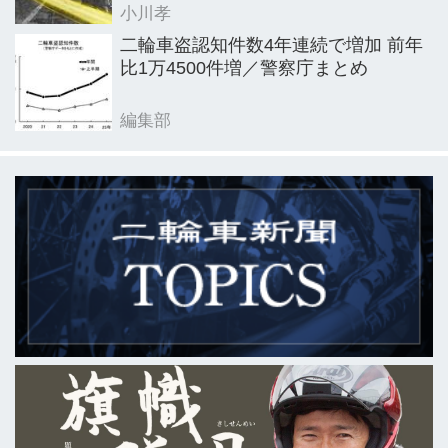
小川孝
二輪車盗認知件数4年連続で増加 前年
比1万4500件増／警察庁まとめ
編集部