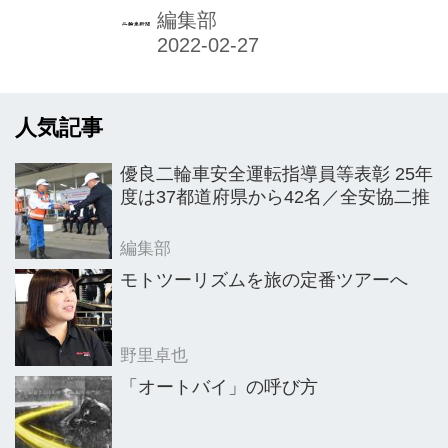
が披露され、4月22日から発売するこ
編集部
ともアナウンスされた。
人気記事
優良二輪車安全運転指導員等表彰 25年
度は37都道府県から42名／全安協二推
編集部
モトツーリズムを旅の定番ツアーへ
野里卓也
「オートバイ」の呼び方