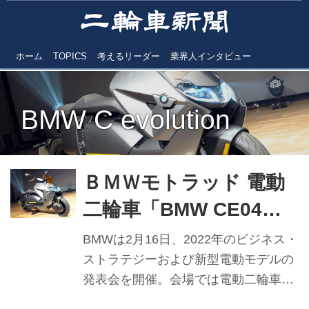
ホーム
TOPICS
考えるリーダー
業界人インタビュー
BMW C evolution
ＢＭＷモトラッド 電動
二輪車「BMW CE04」
発表 Cエボリューショ
BMWは2月16日、2022年のビジネス・
ンに次ぐ電動スクータ
ストラテジーおよび新型電動モデルの
発表会を開催。会場では電動二輪車
ー
「CE04」（シーイー・ゼロフォー）