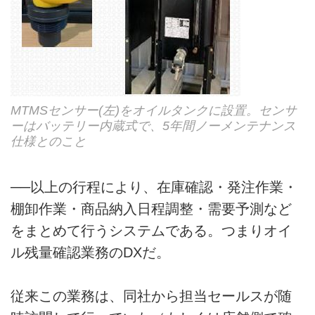
MTMSセンサー(左)をオイルタンクに設置。センサ
ーはバッテリー内蔵式で、5年間ノーメンテナンス
仕様とのこと
──以上の行程により、在庫確認・発注作業・
棚卸作業・商品納入日程調整・需要予測など
をまとめて行うシステムである。つまりオイ
ル残量確認業務のDXだ。
従来この業務は、同社から担当セールスが随