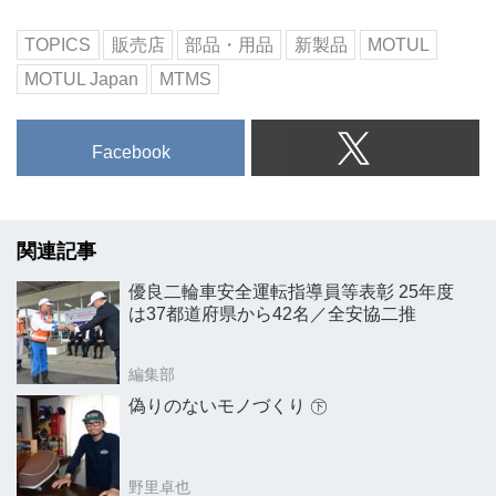
TOPICS
販売店
部品・用品
新製品
MOTUL
MOTUL Japan
MTMS
Facebook
関連記事
優良二輪車安全運転指導員等表彰 25年度
は37都道府県から42名／全安協二推
編集部
偽りのないモノづくり ㊦
野里卓也