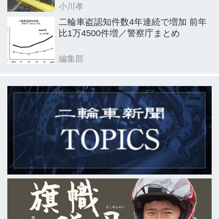
小川孝
二輪車盗認知件数4年連続で増加 前年
比1万4500件増／警察庁まとめ
編集部