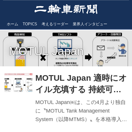
ホーム
TOPICS
考えるリーダー
業界人インタビュー
MOTUL Japan
MOTUL Japan 適時にオ
イル充填する 持続可能
なサービス開始
MOTUL Japan㈱は、この4月より独自
に〝MOTUL Tank Management
System（以降MTMS）〟を本格導入し
た。これは仏MOTUL社の主導でな