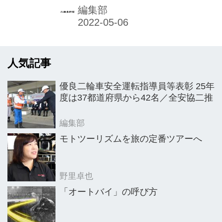
く、日本総輸入元であるMOTUL
編集部
Japanが企画し、パートナー企業と形
にしたもの。中小企業庁による「もの
づくり補助金」交付を受けて実現した
人気記事
という。
優良二輪車安全運転指導員等表彰 25年
度は37都道府県から42名／全安協二推
編集部
モトツーリズムを旅の定番ツアーへ
野里卓也
「オートバイ」の呼び方