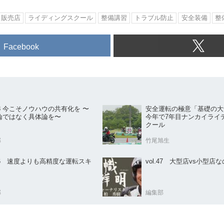
販売店
ライディングスクール
整備講習
トラブル防止
安全装備
整
Facebook
.18 今こそノウハウの共有化を 〜
安全運転の極意「基礎の大
論ではなく具体論を〜
今年で7年目ナンカイライ
クール
部
竹尾旭生
.56 速度よりも高精度な運転スキ
vol.47 大型店vs小型店
部
編集部