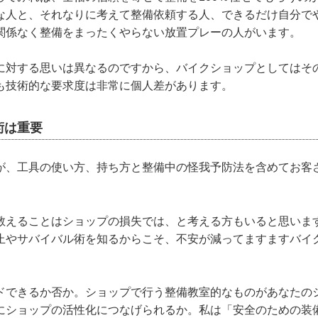
な人と、それなりに考えて整備依頼する人、できるだけ自分で
関係なく整備をまったくやらない放置プレーの人がいます。
に対する思いは異なるのですから、バイクショップとしてはそ
も技術的な要求度は非常に個人差があります。
術は重要
が、工具の使い方、持ち方と整備中の怪我予防法を含めてお客
。
教えることはショップの損失では、と考える方もいると思いま
止やサバイバル術を知るからこそ、不安が減ってますますバイ
ドできるか否か。ショップで行う整備教室的なものがあなたの
にショップの活性化につなげられるか。私は「安全のための装