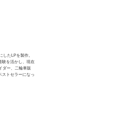
にしたLPを製作。
経験を活かし、現在
イダー、二輪車販
ベストセラーになっ