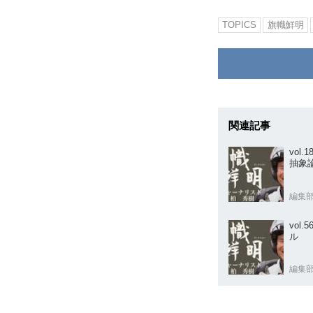
TOPICS
旗幟鮮明
関連記事
vol
抽象
編集
vol
ル
編集