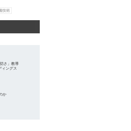
備技術
切さ」教導
ディングス
なのか