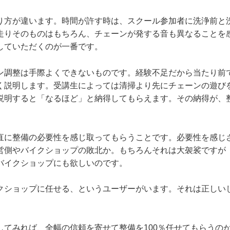
り方が違います。時間が許す時は、スクール参加者に洗浄前と
走りそのものはもちろん、チェーンが発する音も異なることを
していただくのが一番です。
ン調整は手際よくできないものです。経験不足だから当たり前
く説明します。受講生によっては清掃より先にチェーンの遊び
説明すると「なるほど」と納得してもらえます。その納得が、
直に整備の必要性を感じ取ってもらうことです。必要性を感じ
営側やバイクショップの敗北か。もちろんそれは大袈裟ですが
バイクショップにも欲しいのです。
クショップに任せる、というユーザーがいます。それは正しい
してみれば、全幅の信頼を寄せて整備を100％任せてもらうの