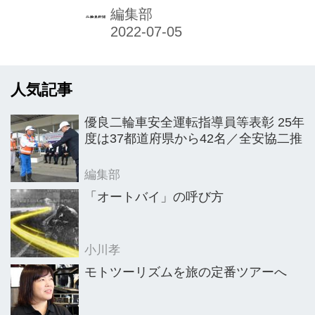
編集部
人気記事
優良二輪車安全運転指導員等表彰 25年
度は37都道府県から42名／全安協二推
編集部
「オートバイ」の呼び方
小川孝
モトツーリズムを旅の定番ツアーへ