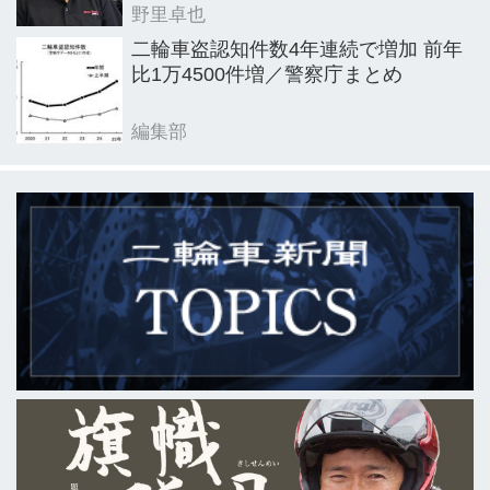
野里卓也
二輪車盗認知件数4年連続で増加 前年
比1万4500件増／警察庁まとめ
編集部