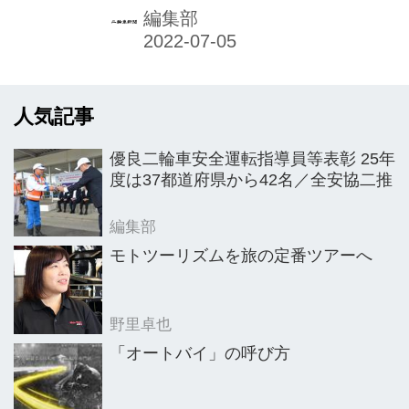
編集部
人気記事
優良二輪車安全運転指導員等表彰 25年
度は37都道府県から42名／全安協二推
編集部
モトツーリズムを旅の定番ツアーへ
野里卓也
「オートバイ」の呼び方