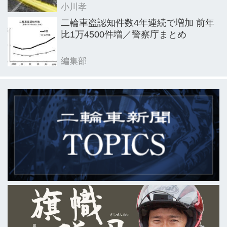
小川孝
二輪車盗認知件数4年連続で増加 前年
比1万4500件増／警察庁まとめ
編集部