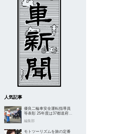
人気記事
優良二輪車安全運転指導員
等表彰 25年度は37都道府県
から42名／全安協二推
編集部
モトツーリズムを旅の定番