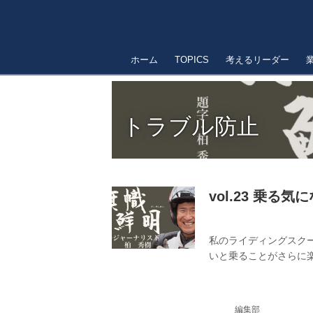
ホーム
TOPICS
考えるリーダー
トラブル防止
vol.23 乗る
私のライディングスク
いと乗ることがさらに
編集部