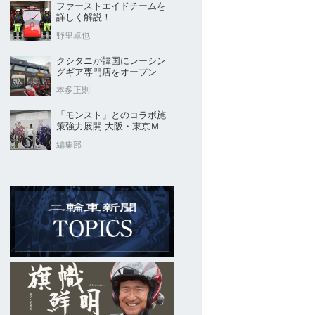
ファーストエイドチームを
詳しく解説！
野里卓也
クシタニが韓国にレーシン
グギア専門店をオープン 今
後“日本のパッケージ”を各国
本多正則
に展開
「モンスト」とのコラボ施
策強力展開 大阪・東京ＭＣ
ショー2026開催概要発表
編集部