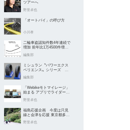
ツアーへ
野里卓也
「オートバイ」の呼び方
小川孝
二輪車盗認知件数4年連続で
増加 前年比1万4500件増／
警察庁まとめ
編集部
ミシュラン〝パワーエクス
ペリエンス〟シリーズ
｢POWER5｣など４種を新発
編集部
売
「Webikeモトマイレージ」
始まる アプリでライダーと
販売店を元気に
野里卓也
福島応援企画 今度は只見
線と会津を応援 東京都多摩
市の販売店 ヤングオート
野里卓也