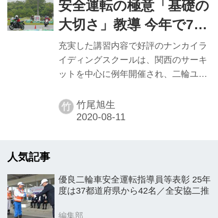
安全運転の極意「基礎の
大切さ」教導 今年で7年
目ナンカイライディン
充実した講習内容で好評のナンカイラ
グスクール
イディングスクールは、関西のサーキ
ットを中心に例年開催され、二輪ユー
ザーの運転技術向上を通じた交通安全
啓発活動が精力的に推進されている。
竹尾旭生
竹
今年は新型コロナウイルス感染症の影
響で二輪車各種スクールが中止や延期
になっている中、オートバイライディ
人気記事
ングの特性や屋外で人との距離を保つ
ことが可能なことなどを理由に、万全
優良二輪車安全運転指導員等表彰 25年
な感染症防止対策のもとナンカイライ
度は37都道府県から42名／全安協二推
ディングスクールは今季も開かれてい
る（計画より回数は減少）。同スクー
編集部