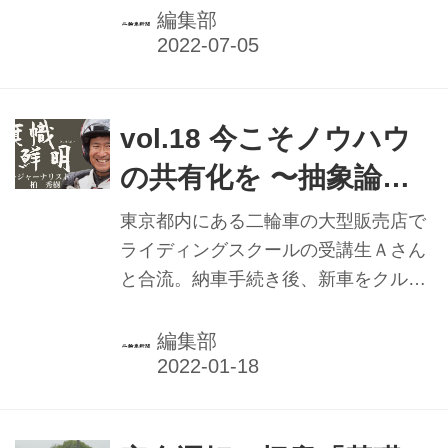
編集部
vol.18 今こそノウハウ
の共有化を 〜抽象論で
はなく具体論を〜
東京都内にある二輪車の大型販売店で
ライディングスクールの受講生Ａさん
と合流。納車手続き後、新車をクルマ
に載せて郊外で個人レッスン。最後に
受講生宅に行って車庫入れの見本を見
編集部
せたことがある。