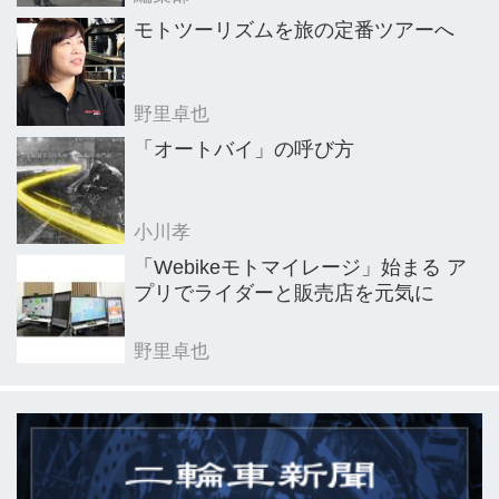
ルはライダーの安全運転啓発促進と事
モトツーリズムを旅の定番ツアーへ
故防止のための貴重な講習機会となっ
ているようだ。
野里卓也
「オートバイ」の呼び方
小川孝
「Webikeモトマイレージ」始まる ア
プリでライダーと販売店を元気に
野里卓也