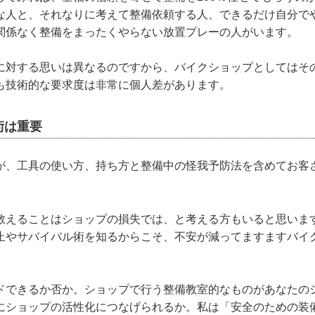
な人と、それなりに考えて整備依頼する人、できるだけ自分で
関係なく整備をまったくやらない放置プレーの人がいます。
に対する思いは異なるのですから、バイクショップとしてはそ
も技術的な要求度は非常に個人差があります。
術は重要
が、工具の使い方、持ち方と整備中の怪我予防法を含めてお客
。
教えることはショップの損失では、と考える方もいると思いま
止やサバイバル術を知るからこそ、不安が減ってますますバイ
ドできるか否か。ショップで行う整備教室的なものがあなたの
にショップの活性化につなげられるか。私は「安全のための装