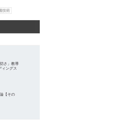
備技術
切さ」教導
ディングス