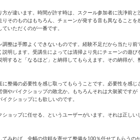
り方が違います。時間が許す時は、スクール参加者に洗浄前と
走りそのものはもちろん、チェーンが発する音も異なることを
していただくのが一番です。
ン調整は手際よくできないものです。経験不足だから当たり前
く説明します。受講生によっては清掃より先にチェーンの遊び
説明すると「なるほど」と納得してもらえます。その納得が、
直に整備の必要性を感じ取ってもらうことです。必要性を感じ
営側やバイクショップの敗北か。もちろんそれは大袈裟ですが
バイクショップにも欲しいのです。
クショップに任せる、というユーザーがいます。それは正しい
してみれば、全幅の信頼を寄せて整備を100％任せてもらうの