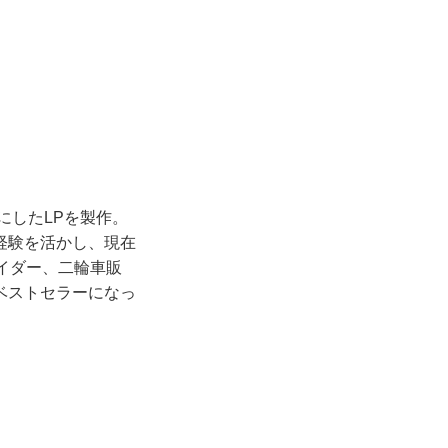
にしたLPを製作。
経験を活かし、現在
イダー、二輪車販
ベストセラーになっ