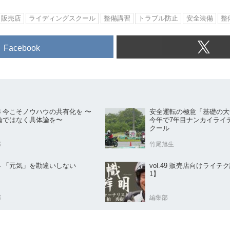
販売店
ライディングスクール
整備講習
トラブル防止
安全装備
整
Facebook
.18 今こそノウハウの共有化を 〜
安全運転の極意「基礎の大
論ではなく具体論を〜
今年で7年目ナンカイライ
クール
部
竹尾旭生
.54 「元気」を勘違いしない
vol.49 販売店向けライテク論【その
1】
部
編集部