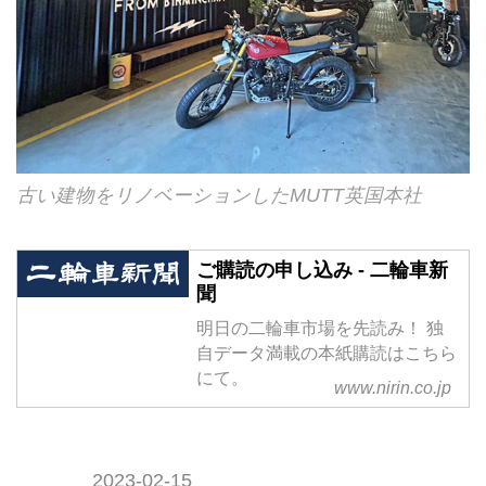
古い建物をリノベーションしたMUTT英国本社
ご購読の申し込み - 二輪車新
聞
明日の二輪車市場を先読み！ 独
自データ満載の本紙購読はこちら
にて。
www.nirin.co.jp
2023-02-15