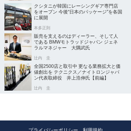
クシタニが韓国にレーシングギア専門店
をオープン 今後“日本のパッケージ”を各国
に展開
本多正則
販売を支えるのはディーラー、そして人
である BMWモトラッドジャパン ジェネ
ラルマネジャー 大隅武氏
辻内 圭
全国2500店と取引中 更なる業務拡大と価
値創出を テクニクス／ナイトロンジャパ
ン代表取締役 井上浩伸氏【前編】
辻内 圭
プライバシーポリシー
利用規約