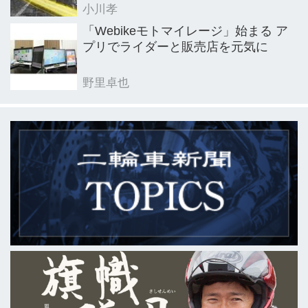
小川孝
「Webikeモトマイレージ」始まる ア
プリでライダーと販売店を元気に
野里卓也