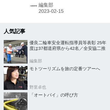
取締役に聞いた。 ▼ロイヤルエンフィ
編集部
ールド（インド） 世界最古の二輪車ブ
ランドとして知られるロイヤルエンフ
ィールド。19年より輸入販売を開始し
人気記事
たPCIは、1年前の弊紙取材で21年販売
実績を300台弱としつつ、22年は「大
優良二輪車安全運転指導員等表彰 25年
きく伸ばしたい」としていた。そして
度は37都道府県から42名／全安協二推
22年12月現在、順調に推移していると
いう。 「メテオ350とクラシック350
編集部
がいい形で売れてくれた。どちらも
モトツーリズムを旅の定番ツアーへ
『これが（免許を取って）1台目』と
いうユーザー様が多いのも特徴的。シ
野里卓也
ンプルで比較的高価格で...
「オートバイ」の呼び方