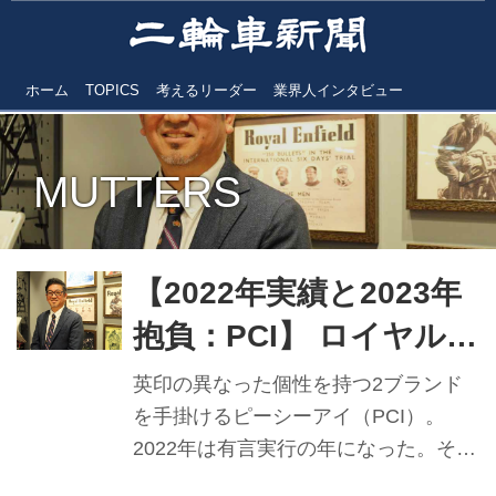
ホーム
TOPICS
考えるリーダー
業界人インタビュー
MUTTERS
【2022年実績と2023年
抱負：PCI】 ロイヤルエ
ンフィールド好調で 有
英印の異なった個性を持つ2ブランド
言実行の年に
を手掛けるピーシーアイ（PCI）。
2022年は有言実行の年になった。それ
ぞれの現状と展望について、高永賢治