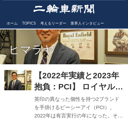
ホーム
TOPICS
考えるリーダー
業界人インタビュー
ヒマラヤ
【2022年実績と2023年
抱負：PCI】 ロイヤルエ
ンフィールド好調で 有
英印の異なった個性を持つ2ブランド
言実行の年に
を手掛けるピーシーアイ（PCI）。
2022年は有言実行の年になった。それ
ぞれの現状と展望について、高永賢治