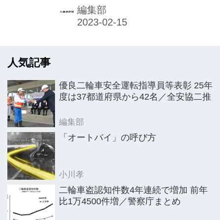
取締役に聞いた。 ▼ロイヤルエンフィ
編集部
ールド（インド） 世界最古の二輪車ブ
ランドとして知られるロイヤルエンフ
ィールド。19年より輸入販売を開始し
人気記事
たPCIは、1年前の弊紙取材で21年販売
実績を300台弱としつつ、22年は「大
優良二輪車安全運転指導員等表彰 25年
きく伸ばしたい」としていた。そして
度は37都道府県から42名／全安協二推
22年12月現在、順調に推移していると
いう。 「メテオ350とクラシック350
編集部
がいい形で売れてくれた。どちらも
「オートバイ」の呼び方
『これが（免許を取って）1台目』と
いうユーザー様が多いのも特徴的。シ
小川孝
ンプルで比較的高価格で...
二輪車盗認知件数4年連続で増加 前年
比1万4500件増／警察庁まとめ