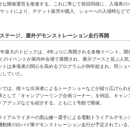
全な開催運営を推進する。これに準じて前回同様に、入場券の
チケットにより、チケット販売や購入、ショーへの入場時など
内ステージ、屋外デモンストレーション走行再開
今年最大のトピックは、4年ぶりに再開される各種イベント。開
は多くのイベントが屋内外会場で展開され、展示ブースと並ぶ人
ントは来場者の関心を高めるプログラムが例年組まれ、同ショ
たしていた。
ジでは、様々な出演者によるトークショーなどが繰り広げられ
事として「キャンプツーリング企画コーナー」を特設。キャン
ドアグッズなどを紹介する。ともに１号館で開催。
ライアルライダーの黒山健一選手による電動トライアルデモン
機動隊の白バイ隊デモンストレーション走行が予定されている