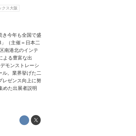
ックス大阪
続き今年も全国で盛
3」（主催＝日本二
江区南港北のインテ
による豊富な出
のデモンストレーシ
ール。業界挙げた二
プレゼンス向上に努
集めた出展者説明