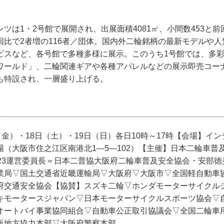
ツは1・2号館で展開され、出展面積4081㎡、小間数453と
回比で2者増の116者／団体。国内外二輪銘柄の最新モデルや
ビスなど、各号館で多種多様に展示。このうち1号館では、多
ワールド」、二輪関連ギアや各種アパレルなどの展示即売コー
も特設され、一層盛り上げる。
（金）・18日（土）・19日（日）各日10時～17時【会場】イン
（大阪市住之江区南港北1—5—102）【主催】日本二輪車普
023運営委員長＝日本二普協大阪府二輪車普及安全協会・安部
業局▽国土交通省近畿運輸局▽大阪府▽大阪市▽全国軽自動車
府交通安全協会【協賛】スズキ二輪▽ホンダモーターサイクル
キモータースジャパン▽日本モーターサイクルスポーツ協会▽
オートバイ事業協同組合▽自動車公正取引協議会▽全国二輪車
阪地方協力本部▽大阪府警察本部