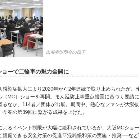
出展者説明会の様子
ショーで二輪車の魅力全開に
感染症拡大により2020年から2年連続で取り止められたが、
ル（MC）ショーを再開。まん延防止等重点措置に基づく要請
図るなか、114者／団体が出展。期間中、熱心なファンが大勢
、今春の第39回に繋がる成果を上げた。
によるイベント制限が大幅に緩和されているが、大阪MCショ
て観覧できる安全対策の促進▽混雑緩和策の実施・推奨──など