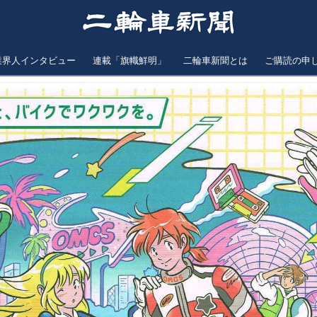
業界人インタビュー
連載「旗幟鮮明」
二輪車新聞とは
ご購読の申