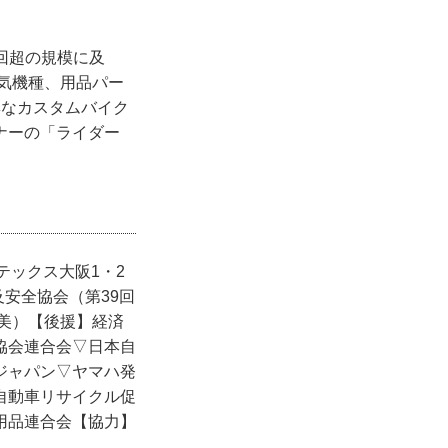
前回超の規模に及
人気機種、用品パー
彩なカスタムバイク
ナーの「ライダー
テックス大阪1・2
及安全協会（第39回
徳美）【後援】経済
協会連合会▽日本自
ジャパン▽ヤマハ発
自動車リサイクル促
用品連合会【協力】