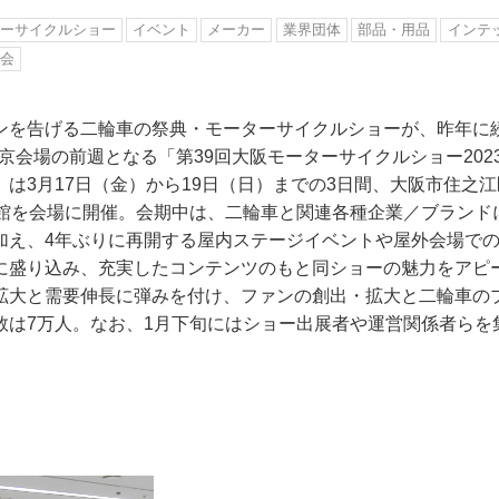
ーサイクルショー
イベント
メーカー
業界団体
部品・用品
インテ
協会
ンを告げる二輪車の祭典・モーターサイクルショーが、昨年に
京会場の前週となる「第39回大阪モーターサイクルショー202
は3月17日（金）から19日（日）までの3日間、大阪市住之
号館を会場に開催。会期中は、二輪車と関連各種企業／ブランド
加え、4年ぶりに再開する屋内ステージイベントや屋外会場で
に盛り込み、充実したコンテンツのもと同ショーの魅力をアピ
拡大と需要伸長に弾みを付け、ファンの創出・拡大と二輪車の
数は7万人。なお、1月下旬にはショー出展者や運営関係者らを