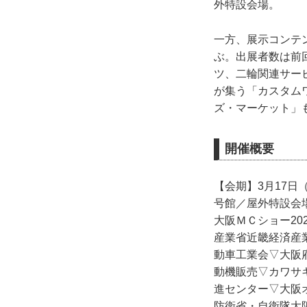
外特設会場。
一方、展示コンテン
ぶ。出展者数は前
ツ、二輪関連サー
が集う「カスタム
ズ・マーケット」
開催概要
【会期】3月17日
号館／屋外特設会場
大阪ＭＣショー2
産業省近畿経済産
動車工業会▽大阪
動機販売▽カワサ
進センター▽大阪
防衛省・自衛隊大