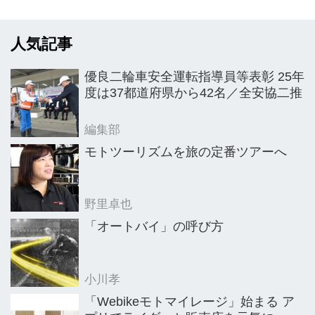
ーを装備...
人気記事
優良二輪車安全運転指導員等表彰 25年
度は37都道府県から42名／全安協二推
編集部
モトツーリズムを旅の定番ツアーへ
野里卓也
「オートバイ」の呼び方
小川孝
「Webikeモトマイレージ」始まる ア