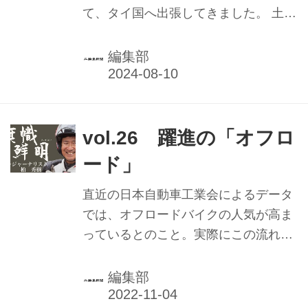
て、タイ国へ出張してきました。 土曜
日はビッグオフ系ツーリングライダー
がメイン、日曜日は450ccまでの中級
編集部
以上のライダーを担当。いずれも午前
中はクローズドコースで基礎練習。午
後は林道へ、という設定でした。 タイ
の中心となるバンコク市内は、まさに
vol.26 躍進の「オフロ
混沌。朝夕の大渋滞の中をバイクが縦
ード」
横無尽に駆け抜けていきます。日常の
足として使うバイクの数は非常に多い
直近の日本自動車工業会によるデータ
のですが、それはクルマの移動による
では、オフロードバイクの人気が高ま
タイムロスとコストを避けるため。高
っているとのこと。実際にこの流れを
温多湿なだけでなく国民性なのか、義
ダイレクトに感じているバイクショッ
務になっているはずのヘルメットを着
プ関係者は多いと思います。
編集部
用せず、グローブもなし。プロテクタ