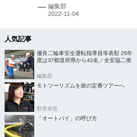
プ関係者は多いと思います。
編集部
人気記事
優良二輪車安全運転指導員等表彰 25年
度は37都道府県から42名／全安協二推
編集部
モトツーリズムを旅の定番ツアーへ
野里卓也
「オートバイ」の呼び方