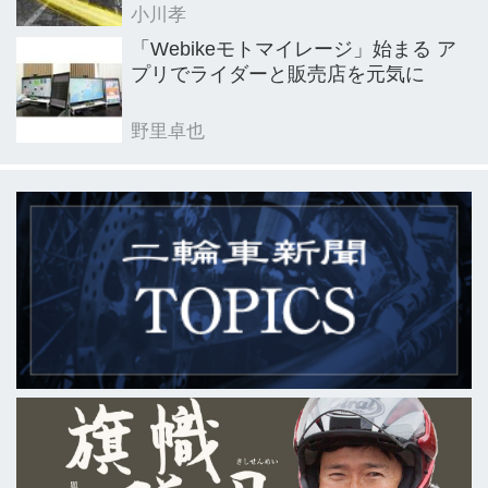
小川孝
「Webikeモトマイレージ」始まる ア
プリでライダーと販売店を元気に
野里卓也