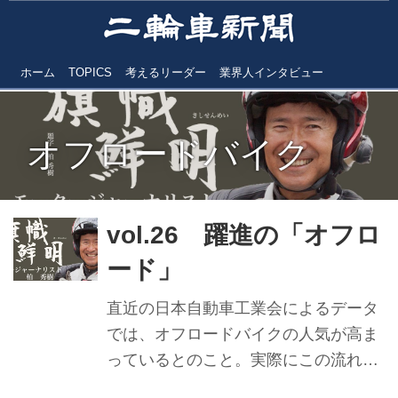
ホーム
TOPICS
考えるリーダー
業界人インタビュー
オフロードバイク
vol.26 躍進の「オフロ
ード」
直近の日本自動車工業会によるデータ
では、オフロードバイクの人気が高ま
っているとのこと。実際にこの流れを
ダイレクトに感じているバイクショッ