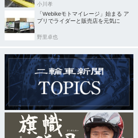
小川孝
「Webikeモトマイレージ」始まる ア
プリでライダーと販売店を元気に
野里卓也