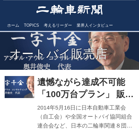
ホーム
TOPICS
考えるリーダー
業界人インタビュー
オートバイ販売店
遺憾ながら達成不可能
「100万台プラン」 販売
店活動として具現化ない
2014年5月16日に日本自動車工業会
（自工会）や全国オートバイ協同組合
連合会など、日本の二輪車関連８団体
が掲げた首記の大目標の、2020年国内