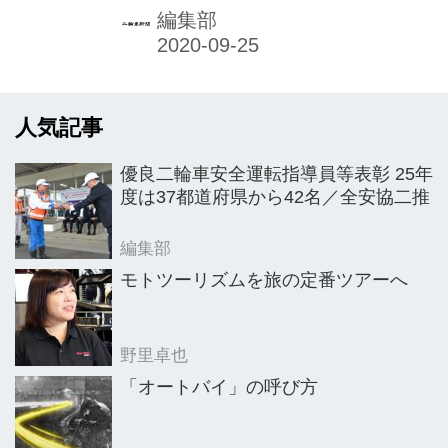
二輪車市場100万台プランの達成実現
編集部
が、遺憾ながら不可能な状況になっ
た。昨年、19年度の年間販売台数は36
万2304台で目標の4割以下に過ぎなか
人気記事
った。
優良二輪車安全運転指導員等表彰 25年
度は37都道府県から42名／全安協二推
編集部
モトツーリズムを旅の定番ツアーへ
野里卓也
「オートバイ」の呼び方