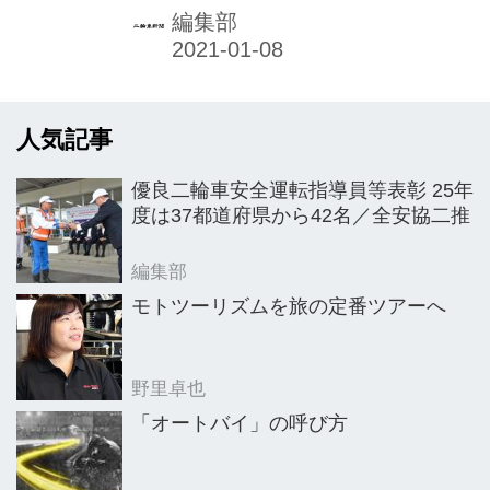
はじめ、PR活動では店頭などできめ細
編集部
やかに対応したほか、CRMシステムの
活用も進み、デジタル分野を中心に細
部で活動を展開。映像やSNSの利用を
人気記事
駆使するなど、ユーザーに訴求。こう
した活動が実り20年は過去最高の販売
優良二輪車安全運転指導員等表彰 25年
台数を記録したとみられる。販売網で
度は37都道府県から42名／全安協二推
のCRMシステム活用も理解が深まり、
21年もこうしたデジタル分野の取り組
編集部
みを一層強化。20年以上の販売台数と
モトツーリズムを旅の定番ツアーへ
なる6000台の達成と、市場シェアの拡
大を見込んでいる。
野里卓也
「オートバイ」の呼び方