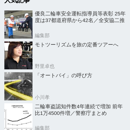
人気記事
では一層の成長のため、販売網でのセ
ールス支援の新たな取り組みを始め
優良二輪車安全運転指導員等表彰 25年
る。イベントでもKTMらしい他にはで
度は37都道府県から42名／全安協二推
きない催しを検討し実施する一方、各
種トレーニングでは体系化しサービス
編集部
技術などの向上を進めるなどとしてい
モトツーリズムを旅の定番ツアーへ
る。
野里卓也
「オートバイ」の呼び方
小川孝
二輪車盗認知件数4年連続で増加 前年
比1万4500件増／警察庁まとめ
編集部