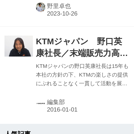
ーニングセンターを東京都江東区に新
野里卓也
設。一般業務から重整備まで、同ブラ
ンドを取り扱う全国の販売店スタッフ
へ研修を行う施設（分解整備事業認証
済み）となっており、二輪専門メディ
KTMジャパン 野口英
アで本紙が初取材した。その施設と研
康社長／末端販売力高め
修内容を紹介する。
る活動へ 大胆イベント
KTMジャパンの野口英康社長は15年も
で市場へインパクト
本社の方針の下、KTMの楽しさの提供
にぶれることなく一貫して活動を展
開。メーカーと販売網でユーザーを楽
しませる独自のイベントやPR、販売に
編集部
繋げたあとの顧客へのアフターサービ
スなど、各分野での役割に地道に取り
組んできた。５年連続で成長させ16年