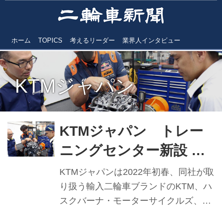
ホーム
TOPICS
考えるリーダー
業界人インタビュー
KTMジャパン
KTMジャパン トレー
ニングセンター新設 二
輪車未経験から受け入
KTMジャパンは2022年初春、同社が取
れ 高度な技術取得目指
り扱う輸入二輪車ブランドのKTM、ハ
スクバーナ・モーターサイクルズ、
す
GASGASとWPサスペンションのトレ