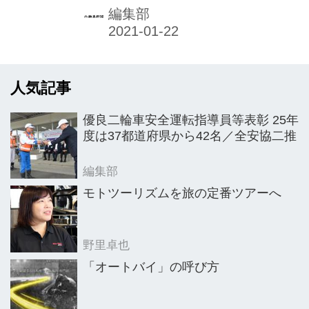
ディーラーとのコミュニケーションな
編集部
どで影響を受けたとした。ただ、販売
では前年を若干上回り、市場や販売環
境を考査すると業績は堅調との認識を
人気記事
示す。デジタルコミュニケーションへ
積極的な改善、活用に注力し、中止し
優良二輪車安全運転指導員等表彰 25年
たイベント開催などのリアルな訴求活
度は37都道府県から42名／全安協二推
動をカバーした。21年もコロナや市場
の動向に柔軟に対応していく意向。た
編集部
だ、ブランドを訴求する活動の強化や
モトツーリズムを旅の定番ツアーへ
CI導入の店舗開設は進めたい考え。
野里卓也
「オートバイ」の呼び方