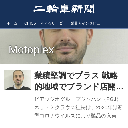
ホーム
TOPICS
考えるリーダー
業界人インタビュー
Motoplex
業績堅調でプラス 戦略
的地域でブランド店開設
へ【ピアッジオグルー
ピアッジオグループジャパン（PGJ）
プジャパン】
ネリ・ミクラウス社長は、2020年は新
型コロナウイルスにより製品の入荷遅
れや試乗機会の提供中止、社内および