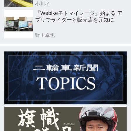
小川孝
「Webikeモトマイレージ」始まる ア
プリでライダーと販売店を元気に
野里卓也