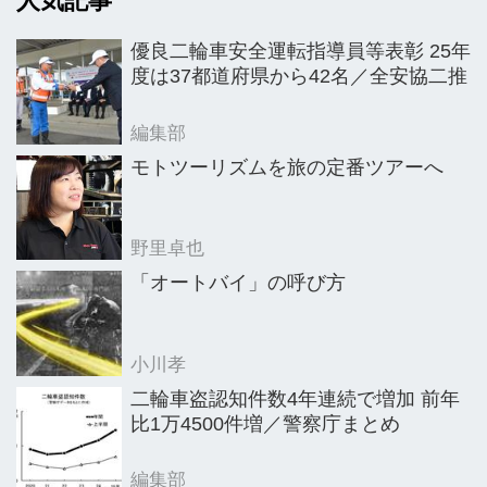
人気記事
優良二輪車安全運転指導員等表彰 25年
度は37都道府県から42名／全安協二推
編集部
モトツーリズムを旅の定番ツアーへ
野里卓也
「オートバイ」の呼び方
小川孝
二輪車盗認知件数4年連続で増加 前年
比1万4500件増／警察庁まとめ
編集部