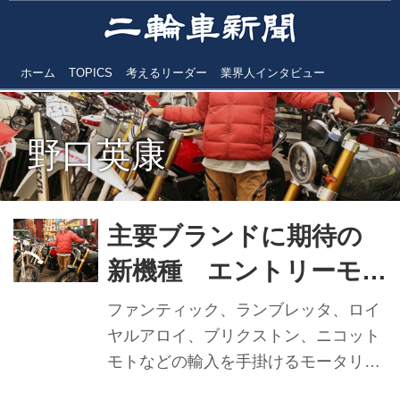
ホーム
TOPICS
考えるリーダー
業界人インタビュー
野口英康
主要ブランドに期待の
新機種 エントリーモ
デル続々拡充 モータリ
ファンティック、ランブレッタ、ロイ
スト 野口英康CEO
ヤルアロイ、ブリクストン、ニコット
モトなどの輸入を手掛けるモータリス
【2024年実績と2025年
ト合同会社。全国100店以上の取引先