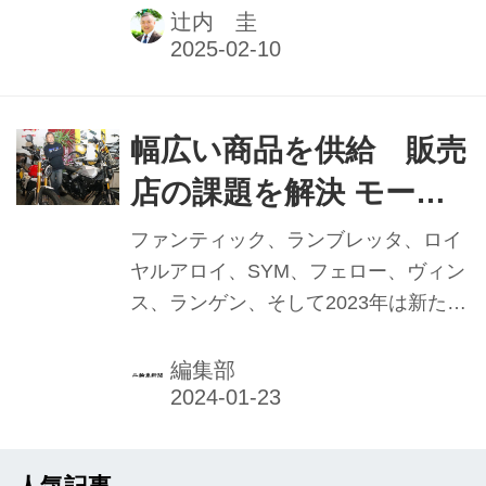
抱負】
に対し、それぞれのニーズに合った商
辻内 圭
材を卸している。本記事は2025年1月1
日発行の本紙「新年特別号」に掲載し
たものです。
幅広い商品を供給 販売
店の課題を解決 モータ
リスト 野口英康代表
ファンティック、ランブレッタ、ロイ
【2023年実績と2024年
ヤルアロイ、SYM、フェロー、ヴィン
ス、ランゲン、そして2023年は新たに
抱負】
ブリクストンの二輪車を輸入している
モータリスト合同会社。ブランドごと
編集部
にディーラー契約を交わすのではな
く、各取引店に合った車両を卸してい
る。