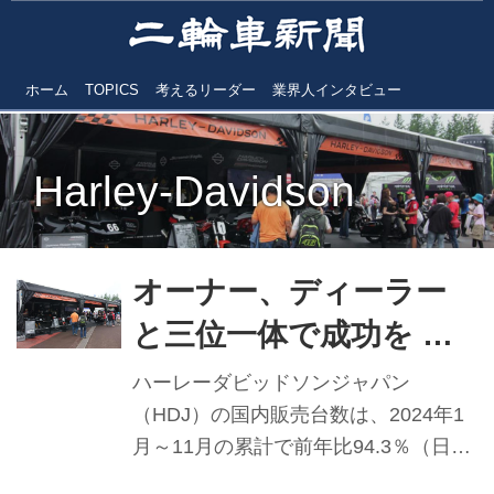
ホーム
TOPICS
考えるリーダー
業界人インタビュー
Harley-Davidson
オーナー、ディーラー
と三位一体で成功を ハ
ーレーダビッドソンジ
ハーレーダビッドソンジャパン
ャパン 【2024年実績と
（HDJ）の国内販売台数は、2024年1
月～11月の累計で前年比94.3％（日本
2025年抱負】
自動車輸入組合速報値）。1万台超え