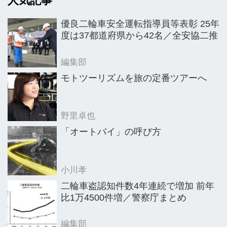
人気記事
優良二輪車安全運転指導員等表彰 25年
度は37都道府県から42名／全安協二推
編集部
モトツーリズムを旅の定番ツアーへ
野里卓也
「オートバイ」の呼び方
小川孝
二輪車盗認知件数4年連続で増加 前年
比1万4500件増／警察庁まとめ
編集部