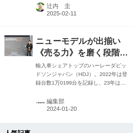
は未確定だが、依然輸入車シェアトッ
辻内 圭
プの座にある。先ごろ退任が発表され
た野田一夫社長に代わり、ハーレーダ
ビッドソンアジア地域担当バイスプレ
ジデントであるディミトリス・ラプテ
ニューモデルが出揃い
ィス氏の談話をお送りする。本記事は
《売る力》を磨く段階へ
2025年1月1日発行の本紙「新年特別
ハーレーダビッドソン
号」に掲載したものです。
輸入車シェアトップのハーレーダビッ
ジャパン 野田一夫社長
ドソンジャパン（HDJ）。2022年は登
録台数1万0199台を記録し、23年はそ
【2023年実績と2024年
こにどこまで近づくかというところ
抱負】
だ。
編集部