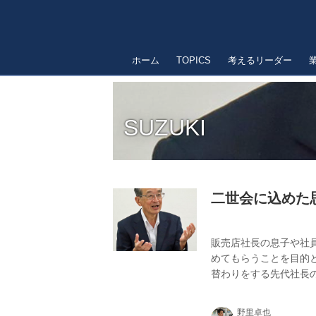
ホーム
TOPICS
考えるリーダー
SUZUKI
二世会に込めた思
販売店社長の息子や社
めてもらうことを目的
替わりをする先代社長
した思いがあるという
野里卓也