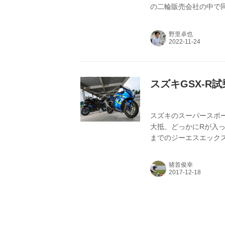
の二輪販売会社の中で
ひとりに「社長になる
社長に聞いた。
野里卓也
スズキGSX-R
スズキのスーパースポー
大抵、どっかにRが入っ
までのジーエスエック
す。
猪首俊幸