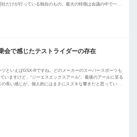
同社だけが行っている独自のもの。最大の特徴は会議の中で一人
」ことを宣言させていることだ。会を立ち上げたきっかけを濱本
試乗会で感じたテストライダーの存在
ツといえばGSX-Rですね。どのメーカーのスーパースポーツも
ていますけど、“ジーエスエックスアール”。最後のアールに至る
スの長い感じが、個人的にはまさにスズキな響きだと思っていま