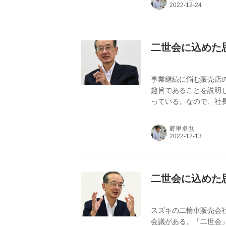
二世会に込めた思
事業継続に悩む販売店
趣旨であることを説明
っている。なので、社
いていくのは若手であ
野里卓也
二世会に込めた思
スズキの二輪車販売会
会議がある。「二世会