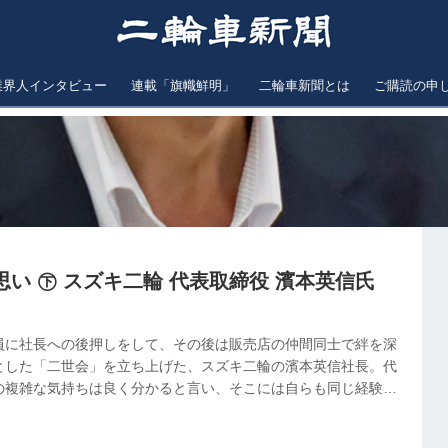
業界人インタビュー
連載「旗幟鮮明」
二輪車新聞とは
ご購読の申
い ㊦ スズキ二輪 代表取締役 濱本英信氏
員に社長への後押しをして、その後は販売店の仲間同士で絆を深
とした「二世会」を立ち上げた、スズキ二輪の濱本英信社長。代
の複雑な気持ちは良く分かると言い、そこには自らも同じ経験を
。