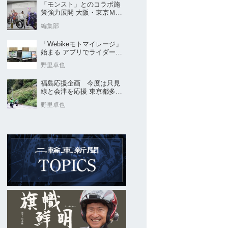
「モンスト」とのコラボ施
策強力展開 大阪・東京ＭＣ
ショー2026開催概要発表
編集部
「Webikeモトマイレージ」
始まる アプリでライダーと
販売店を元気に
野里卓也
福島応援企画 今度は只見
線と会津を応援 東京都多摩
市の販売店 ヤングオート
野里卓也