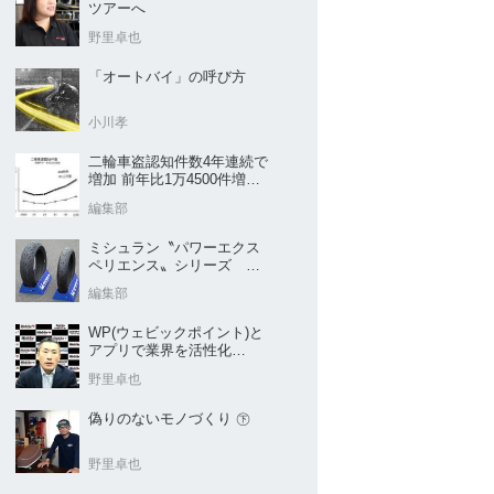
ツアーへ
野里卓也
「オートバイ」の呼び方
小川孝
二輪車盗認知件数4年連続で
増加 前年比1万4500件増／
警察庁まとめ
編集部
ミシュラン〝パワーエクス
ペリエンス〟シリーズ
｢POWER5｣など４種を新発
編集部
売
WP(ウェビックポイント)と
アプリで業界を活性化
Webike㊦
野里卓也
偽りのないモノづくり ㊦
野里卓也