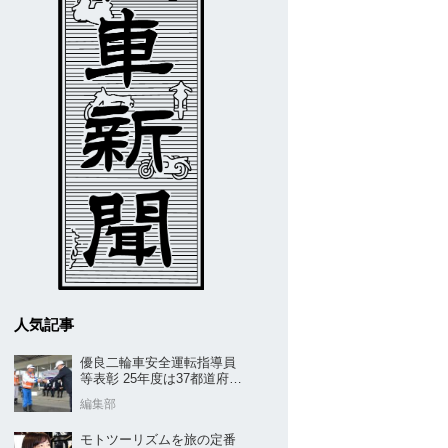
人気記事
優良二輪車安全運転指導員
等表彰 25年度は37都道府県
から42名／全安協二推
編集部
モトツーリズムを旅の定番