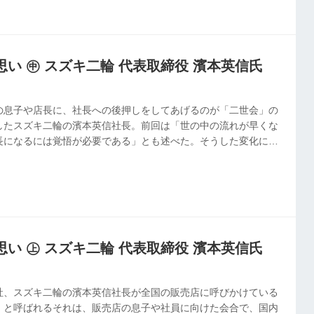
い ㊥ スズキ二輪 代表取締役 濱本英信氏
の息子や店長に、社長への後押しをしてあげるのが「二世会」の
したスズキ二輪の濱本英信社長。前回は「世の中の流れが早くな
長になるには覚悟が必要である」とも述べた。そうした変化に付
り、彼らが主役だという。
い ㊤ スズキ二輪 代表取締役 濱本英信氏
社、スズキ二輪の濱本英信社長が全国の販売店に呼びかけている
」と呼ばれるそれは、販売店の息子や社員に向けた会合で、国内