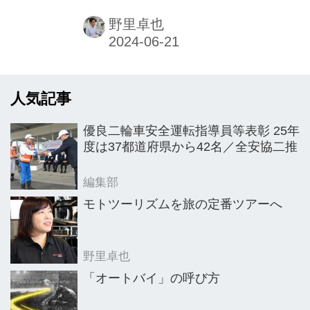
同社やグループ会社が取り扱う銘柄の
商品を一挙に集約した「ROCLINE
野里卓也
GARAGE」（ロクリンガレージ）をオ
ープンした。MAC TOOLSの販売代理
店向けの研修やメカニック・エンジニ
人気記事
アに向けた販売も兼ねており、今後は
同ガレージを拠点に周辺地域や近畿エ
優良二輪車安全運転指導員等表彰 25年
リアに向けてMAC TOOLS銘柄を中心
度は37都道府県から42名／全安協二推
に訴求していくという。
編集部
モトツーリズムを旅の定番ツアーへ
野里卓也
「オートバイ」の呼び方