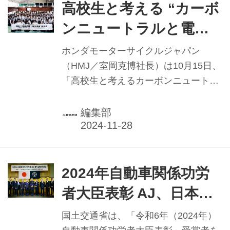
峰〜HSR九州の約160kmの合同ツーリ
高校生と考える “カーボ
ングを、ホンダの最新機種とともに楽
ンニュートラルと電動
しんだ。
モビリティ” HMJ×熊本
ホンダモーターサイクルジャパン
県立矢部高校
（HMJ／室岡克博社長）は10月15日、
「高校生と考えるカーボンニュートラ
ルと電動モビリティ」と題した電動二
輪車技術・安全運転講習会を、バイク
編集部
通学を許可している熊本県立矢部高等
学校（緒方宏樹校長）の全校生徒を対
象に実施した。ホンダの電動スクータ
ー「EM1 e:（イーエムワン イー）」
2024年自動車関係功労
開発陣による電動二輪車技術講習会
者大臣表彰 AJ、日本二
は、次世代を担う高校生が、カーボン
普協推薦受賞は6名
ニュートラル実現へ向けた取り組みを
国土交通省は、「令和6年（2024年）
より理解するきっかけの場となること