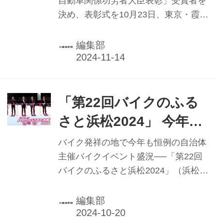
自動車関係功労者大臣表彰」受賞者を
を目指した。安全運転講習会は、EM1
決め、表彰式を10月23日、東京・霞が
e:を使って通学などの使用状況を想定
関の国交省で開催した。国交省では、
した安全運転指導を行うことで、高校
運輸や自動車・二輪車の販売および整
編集部
生の安全運転技術向上と安全意識の啓
備、観光など運輸事業の発展に多年に
発を...
わたり顕著な貢献があった人や団体な
どを対象に同表彰を毎年行っている。
表彰を受けるには国交省に認可された
「第22回バイクのふる
推薦団体からの推薦が必要で、二輪車
さと浜松2024」 今年も
業界では全国オートバイ協同組合連合
オートレース場で盛況開
会（AJ／大村直幸会長）と日本二輪車
バイク発祥の地で今年も恒例の自治体
普及安全協会（日本二普協／倉石誠司
催
主催バイクイベント盛況──「第22回
会長）となっている。この2団体から
バイクのふるさと浜松2024」（浜松市
推薦を受けた今年の大臣表彰受賞者
主催）が、10月12、13日の2日間、一
は、自動車整備関係から1名、自動車
昨年、昨年に引き続き浜松オートレー
編集部
販売関係から5名、合わせて6名が選ば
ス場（静岡県浜松市）を会場に開催。