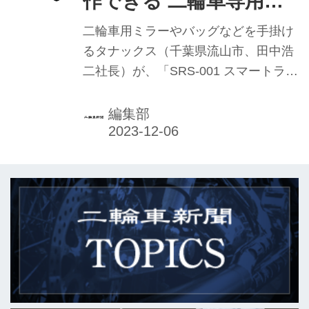
作できる 二輪車専用ス
マートライドモニター
二輪車用ミラーやバッグなどを手掛け
AIO-5 Lite タナックス
るタナックス（千葉県流山市、田中浩
二社長）が、「SRS-001 スマートライ
から発売
ドモニター AIO-5 Lite」を発表。11月
29日（水）に発売した。
編集部