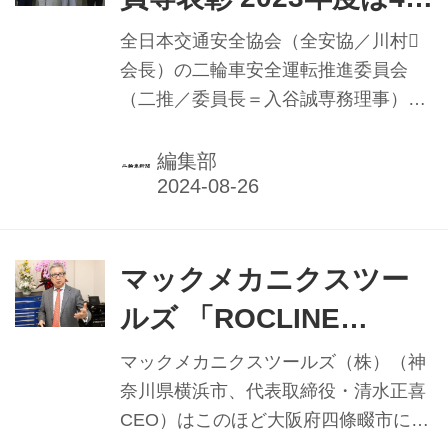
盗難被害に遭遇した場合の早期回復の
人／全安協二推
ために「二輪車防犯登録」への加入促
全日本交通安全協会（全安協／川村
進を図る。 「二輪車防犯登録」促進も
会長）の二輪車安全運転推進委員会
二輪車の盗難認知件数については、
（二推／委員長＝入谷誠専務理事）
年々減少傾向にあり、2021年は7569
は、顕著な活躍をみせた二推認定二輪
件にまで減少したものの、22年には
車安全運転指導員等を称える「優良二
編集部
7913件と増加に転じ、昨年23年が1万
輪車安全運転指導員等表彰」の2023年
件...
度受賞者41人を決定した。
マックメカニクスツー
ルズ 「ROCLINE
GARAGE」誕生 「サー
マックメカニクスツールズ（株）（神
ビス体制を整え、ブラ
奈川県横浜市、代表取締役・清水正喜
CEO）はこのほど大阪府四條畷市に、
ンドを創っていく」