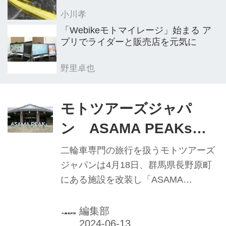
小川孝
「Webikeモトマイレージ」始まる ア
プリでライダーと販売店を元気に
野里卓也
モトツアーズジャパ
ン ASAMA PEAKs開
設
二輪車専門の旅行を扱うモトツアーズ
ジャパンは4月18日、群馬県長野原町
にある施設を改装し「ASAMA
PEAKs（アサマピークス）」をオープ
ンしたと発表。同日には施設内でお披
編集部
露目会が開催され、電動二輪車の施設