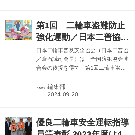
れた。
両日合わせて1万4000人以上の来場者
で賑わった。
第1回 二輪車盗難防止
強化運動／日本二普協
「バイクを離れる際に
日本二輪車普及安全協会（日本二普協
はキーを抜く」
／倉石誠司会長）は、全国防犯協会連
合会の後援を得て「第1回二輪車盗難
防止強化運動」を、今年10月1日
（火）〜31日（木）の1カ月間にわた
編集部
り全国展開する。二輪車盗難被害が昨
今増加に転じていることから、二輪車
利用者に同運動を通じて、自らの財産
である二輪車を守り盗難被害に遭わな
優良二輪車安全運転指導
いよう注意を促すとともに、不運にも
員等表彰 2023年度は41