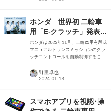
を披露した。合わせて、モトツアーズ
ジャパンの管理会社であるキズキホー
ルディングスと長野原町が包括連携協
ホンダ 世界初 二輪車
定を締結したことを発表。周辺の居住
用「E-クラッチ」発表
者や観光で訪れる人たちに向けた遊び
発進・停止時 クラッチ
の場を提供していくという。
ホンダは2023年11月、二輪車用有段式
操作不要 順次採用車種
マニュアルトランスミッションのクラ
ッチコントロールを自動制御すること
を拡大
で、手動によるクラッチレバー操作を
不要とした「ホンダE-Clutch（E-クラ
野里卓也
ッチ）」を世界で初めて開発したと発
表。12月には技術説明会も開催され、
開発者らが登壇。軽量コンパクトで
650ccモデルへの搭載を皮切りに、順
スマホアプリを視認･操
次採用車種を拡大していくという。