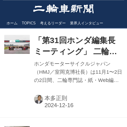
ホーム
TOPICS
考えるリーダー
業界人インタビュー
「第31回ホンダ編集長
ミーティング」 二輪誌
編集長らがHSR九州を
ホンダモーターサイクルジャパン
目指して走る
（HMJ／室岡克博社長）は11月1〜2日
の2日間、二輪専門誌・紙・Web編集
長とホンダ関係者によるツーリングを
兼ねたミーティングイベント「第31回
本多正則
ホンダ編集長ミーティング」を開催。
22媒体の編集長があいにくの雨の中、
大分空港〜やまなみハイウェイ〜大観