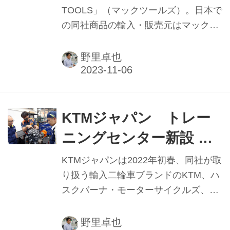
TOOLS」（マックツールズ）。日本で
の同社商品の輸入・販売元はマックメ
カニクスツールズ（本社・神奈川県横
浜市）で、CEOの清水正喜氏は別事業
野里卓也
の海外営業のため、しばらく同社の経
営から離れていたという。だが、期せ
ずしてコロナ禍直前で再び経営に携わ
ることになり、一時は業績への影響を
KTMジャパン トレー
懸念したものの一転して急回復。コロ
ニングセンター新設 二
ナ禍を経た今、国内の二輪・四輪市場
輪車未経験から受け入
やユーザーであるメカニックについて
KTMジャパンは2022年初春、同社が取
語る。
れ 高度な技術取得目指
り扱う輸入二輪車ブランドのKTM、ハ
スクバーナ・モーターサイクルズ、
す
GASGASとWPサスペンションのトレ
ーニングセンターを東京都江東区に新
野里卓也