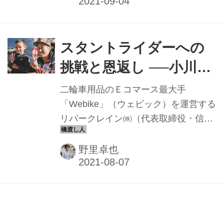
れる、二輪愛好家へ向けた眼鏡を製作
してくれる専門ショップ『グラス・ア
ーカス』の辻村正幸さんに話しを聞い
てみた。※2021年5月取材時
スタントライダーへの
挑戦と恩返し ──小川裕
之氏インタビュー【後
二輪車用品のＥコマース最大手
編】──
「Webike」（ウェビック）を運営する
リバークレイン㈱（代表取締役・信濃
孝喜社長）でメディア事業部に所属す
る小川裕之さん。前回はスタントライ
野里卓也
ダーを目指したきっかけや、世界各国
でスタント競技を戦ってきた経歴など
を紹介したが、今回はリバークレイン
へ入社した後に〝所属選手〟として活
スタントライダーへの
動してきたこと、そして自身のこれか