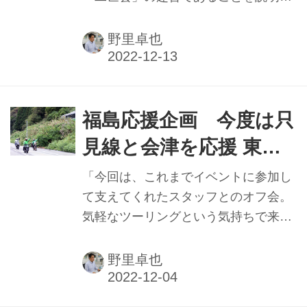
たスズキ二輪の濱本英信社長。前回は
「世の中の流れが早くなっている。な
野里卓也
ので、社長になるには覚悟が必要であ
る」とも述べた。そうした変化に付い
ていくのは若手であり、彼らが主役だ
という。
福島応援企画 今度は只
見線と会津を応援 東京
都多摩市の販売店 ヤン
「今回は、これまでイベントに参加し
グオート
て支えてくれたスタッフとのオフ会。
気軽なツーリングという気持ちで来て
います」という、主催者である東京都
多摩市の二輪車販売店「ヤングオー
野里卓也
ト」店長の五十嵐雅哉さん。同店は多
摩市で今年創業40年という老舗の販売