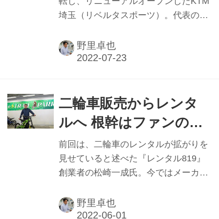
古宅廣年氏
転し、リニューアルオープンしたKTM
埼玉（リベルタスポーツ）。代表の古
宅廣年さんはKTMブランドを扱って20
年以上のキャリアを持つベテランで、
野里卓也
同店は海外ツーリングでも実績のある
販売店でもある。直近はコロナ禍で海
外への渡航イベントは開催していない
が、それでも顧客を楽しませるイベン
二輪車販売からレンタ
トを仕掛けている。その原動力を聞い
ルへ 根幹はファンの拡
てみた。
大 ㊦ キズキHDグルー
前回は、二輪車のレンタルが拡がりを
プ CEO 松崎一成氏
見せていると述べた『レンタル819』
創業者の松崎一成氏。今ではメーカー
もレンタル事業を積極的に導入し、多
くのユーザーが利用していることで認
野里卓也
知されてきた。同事業を開始する前に