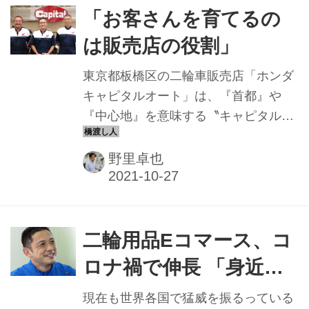
ドに注力。結果、多くの参加者が集ま
「お客さんを育てるの
っているという。その楽しみ方を聞い
は販売店の役割」
た。
東京都板橋区の二輪車販売店「ホンダ
キャピタルオート」は、『首都』や
『中心地』を意味する〝キャピタル〟
を由来とし、お客さんが数多く集まる
販売店でありたい思いが込められた、
野里卓也
地域の人々に親しまれている店舗であ
る。そこで代表を務める足立幸司氏
は、店長として勤務していた会社を譲
り受けてオーナーになった経営者だ。
二輪用品Eコマース、コ
販売店の社長になって20数年、業界に
ロナ禍で伸長 「身近に
ついて最近強く抱いている思いがある
あるバイクが趣味投資
という。
現在も世界各国で猛威を振るっている