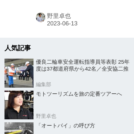
ハのファクトリーライダーとして、
1969年に全日本モトクロス250ccクラ
野里卓也
スでチャンピオンを獲得。その後、海
外のモトクロス競技にも参戦し優勝す
るなど活躍。後年にはレーシングチー
人気記事
ムを設立し、世界で活躍するライダー
を数多く輩出してきた。本稿ではマフ
優良二輪車安全運転指導員等表彰 25年
ラー事業を創業した当時を寿美子夫人
度は37都道府県から42名／全安協二推
と振り返る。
編集部
モトツーリズムを旅の定番ツアーへ
野里卓也
「オートバイ」の呼び方