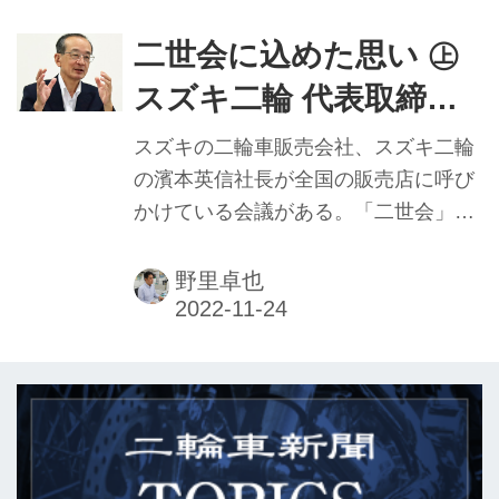
店で、五十嵐さんは同店の２代目でも
ある。
二世会に込めた思い ㊤
スズキ二輪 代表取締役
濱本英信氏
スズキの二輪車販売会社、スズキ二輪
の濱本英信社長が全国の販売店に呼び
かけている会議がある。「二世会」と
呼ばれるそれは、販売店の息子や社員
に向けた会合で、国内の二輪販売会社
野里卓也
の中で同社だけが行っている独自のも
の。最大の特徴は会議の中で一人ひと
りに「社長になる」ことを宣言させて
いることだ。会を立ち上げたきっかけ
を濱本社長に聞いた。