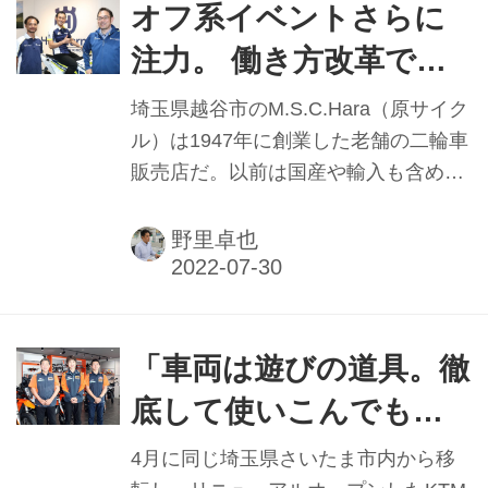
オフ系イベントさらに
注力。 働き方改革で余
暇を充実 ハスクバー
埼玉県越谷市のM.S.C.Hara（原サイク
ナ・モーターサイクル
ル）は1947年に創業した老舗の二輪車
販売店だ。以前は国産や輸入も含め、
ズ越谷 代表取締役 原 豪
多数のブランドを取り扱うマルチチャ
志氏
ンネル店だったが、現在は趣味性の高
野里卓也
いブランドに絞り19年に専売店として
ハスクバーナ・モーターサイクルズ越
谷を立ち上げた。同社の3代目でもあ
る代表の原豪志さんは同ブランドの魅
「車両は遊びの道具。徹
力を伝えていく一方で、職場環境にも
底して使いこんでもら
力を入れてきたという。
う」 KTM埼玉 代表
4月に同じ埼玉県さいたま市内から移