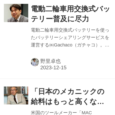
650ccモデルへの搭載を皮切りに、順
電動二輪車用交換式バッ
次採用車種を拡大していくという。
テリー普及に尽力
電動二輪車用交換式バッテリーを使っ
たバッテリーシェアリングサービスを
運営する㈱Gachaco（ガチャコ）。
2022年4月1日の発足から1年以上が経
過した現在と、これからの事業展開に
野里卓也
ついて同社の渡辺一成代表に聞いた。
「日本のメカニックの
給料はもっと高くなる
べき」
米国のツールメーカー「MAC