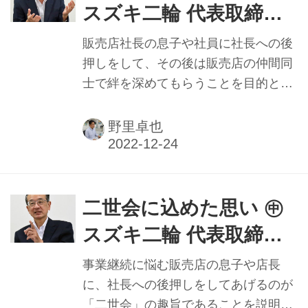
スズキ二輪 代表取締役
濱本英信氏
販売店社長の息子や社員に社長への後
押しをして、その後は販売店の仲間同
士で絆を深めてもらうことを目的とし
た「二世会」を立ち上げた、スズキ二
輪の濱本英信社長。代替わりをする先
野里卓也
代社長の複雑な気持ちは良く分かると
言い、そこには自らも同じ経験をした
思いがあるという。
二世会に込めた思い ㊥
スズキ二輪 代表取締役
濱本英信氏
事業継続に悩む販売店の息子や店長
に、社長への後押しをしてあげるのが
「二世会」の趣旨であることを説明し