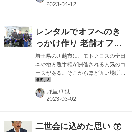
を新たに開設。既存の物流拠点と連携
を図ることで、二輪車販売店や個人ユ
ーザーへ向けたサービスを強化してい
くという。その狙いを同社の信濃孝喜
レンタルでオフへのき
社長に聞いた。
っかけ作り 老舗オフロ
ード車専門店が取り組み
埼玉県の川越市に、モトクロスの全日
本や地方選手権が開催される人気のコ
ースがある。そこからほど近い場所に
店舗を構えているのがモトショップ
鷹、ヤマハのオフロードコンペティシ
野里卓也
ョンモデルの取扱店であり、同社の全
日本モトクロス選手権のチームサポー
トも行っている老舗の販売店でもあ
る。
二世会に込めた思い ㊦