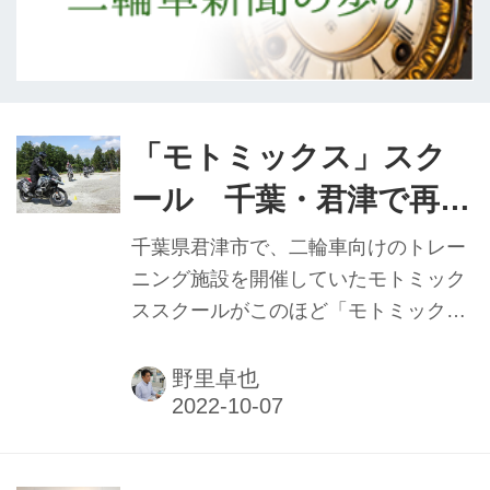
「モトミックス」スク
ール 千葉・君津で再始
動 アドベンチャーオー
千葉県君津市で、二輪車向けのトレー
ナー向けスクール開催
ニング施設を開催していたモトミック
ススクールがこのほど「モトミック
ス・アドベンチャー・プレイグラン
ド」にリニューアル。アドベンチャー
野里卓也
モデルのオーナーに特化した『ファン
ライドトレーニング』（F・R・T）を
スタートさせた。