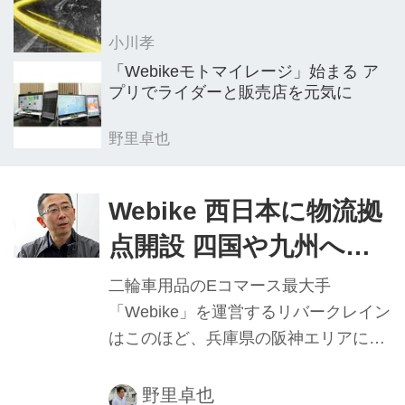
小川孝
「Webikeモトマイレージ」始まる ア
プリでライダーと販売店を元気に
野里卓也
Webike 西日本に物流拠
点開設 四国や九州への
配送スピード迅速化
二輪車用品のEコマース最大手
「販売店様の使い勝手高
「Webike」を運営するリバークレイン
はこのほど、兵庫県の阪神エリアに西
める」
日本の物流拠点としてフルフィルメン
トセンター（FC＝商品の入出荷倉庫）
野里卓也