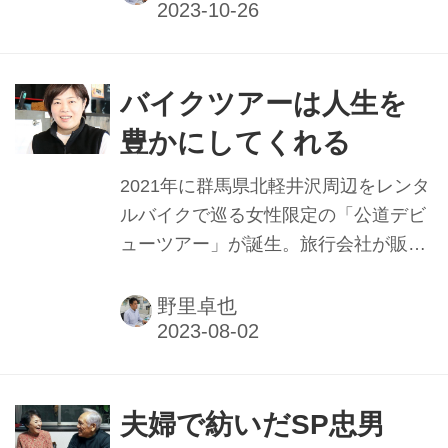
設。一般業務から重整備まで、同ブラ
ンドを取り扱う全国の販売店スタッフ
へ研修を行う施設（分解整備事業認証
済み）となっており、二輪専門メディ
バイクツアーは人生を
アで本紙が初取材した。その施設と研
豊かにしてくれる
修内容を紹介する。
2021年に群馬県北軽井沢周辺をレンタ
ルバイクで巡る女性限定の「公道デビ
ューツアー」が誕生。旅行会社が販売
した1泊2日のツアーで、今も定期的に
開催される人気のツアーとなってい
野里卓也
る。それを企画したのが、モトツアー
ズジャパン。社長の原田美和さんは23
年1月に就任したばかりなのだが、ス
タッフの体験がきっかけでツアーを生
夫婦で紡いだSP忠男
み出したという。そのきっかけとは。