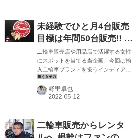
は思い悩んでいた時期があったそう
で、ある出来事がきっかけで腹を括っ
たという。本編では、そうした出来事
未経験でひと月4台販売
を振り返ると同時に現在取り組んでい
目標は年間50台販売!! イ
る事業にも言及。その根底には二輪車
ンディアンモーターサ
ユーザーを増やしたい強い思いがある
二輪車販売店や用品店で活躍する女性
という。
イクル神戸 セールス
にスポットを当てる当企画。今回は輸
入二輪車ブランドを扱うインディアン
スタッフ植田まみさん
モーターサイクル神戸に勤める植田ま
みさん。今年入社後わずか1カ月で4台
野里卓也
も販売。しかも営業や販売は未経験と
いう。応募したきっかけを聞くと愛車
が繋いでくれた“ご縁”と打ち明けてく
れた。
二輪車販売からレンタ
ルへ 根幹はファンの拡