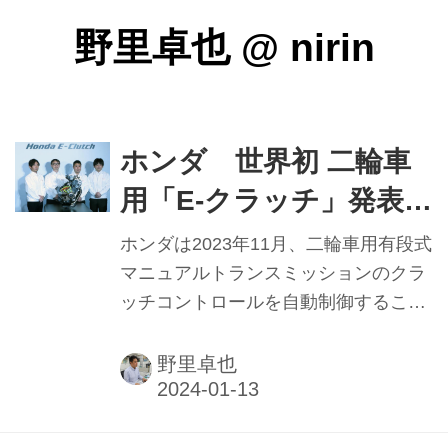
野里卓也
@
nirin
ホンダ 世界初 二輪車
用「E-クラッチ」発表
発進・停止時 クラッチ
ホンダは2023年11月、二輪車用有段式
操作不要 順次採用車種
マニュアルトランスミッションのクラ
ッチコントロールを自動制御すること
を拡大
で、手動によるクラッチレバー操作を
不要とした「ホンダE-Clutch（E-クラ
野里卓也
ッチ）」を世界で初めて開発したと発
表。12月には技術説明会も開催され、
開発者らが登壇。軽量コンパクトで