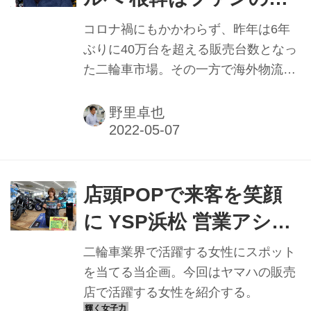
大 ㊤ キズキHDグルー
コロナ禍にもかかわらず、昨年は6年
プ CEO 松崎一成氏
ぶりに40万台を超える販売台数となっ
た二輪車市場。その一方で海外物流の
遅延や半導体不足による新車の納期遅
れが多々見られ、販売店は商材がない
野里卓也
中でのビジネスを強いられた。ただ、
そんな厳しい状況でもレンタル事業を
行っている店舗では、同事業のおかげ
でビジネスに大きく寄与したという。
店頭POPで来客を笑顔
業界大手の『レンタル819』の代表に
に YSP浜松 営業アシス
事業を始めたきっかけを聞いたとこ
タント 鈴木苗子さん
ろ、現在進めている事業にも言及。根
二輪車業界で活躍する女性にスポット
底にあるのは二輪車のファン拡大だと
を当てる当企画。今回はヤマハの販売
いう。
店で活躍する女性を紹介する。