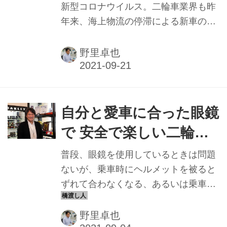
として選ばれた」
新型コロナウイルス。二輪車業界も昨
年来、海上物流の停滞による新車の遅
延や、部品の不足などさまざまな影響
を受けているが、その一方でインター
野里卓也
ネットを使ったオンラインの二輪車用
品販売は業績を伸ばしているという。
二輪車用品のEコマース最大手
「Webike」を運営するリバークレイン
自分と愛車に合った眼鏡
（信濃孝喜社長）で、販売部門を統括
で 安全で楽しい二輪車
するマネージャーの楠山泰生取締役へ
ライフを
詳しい話しを聞いた。
普段、眼鏡を使用しているときは問題
ないが、乗車時にヘルメットを被ると
ずれて合わなくなる、あるいは乗車姿
勢で視野が変わることに悩む人も多い
はず。今回はそんな悩みを解決してく
野里卓也